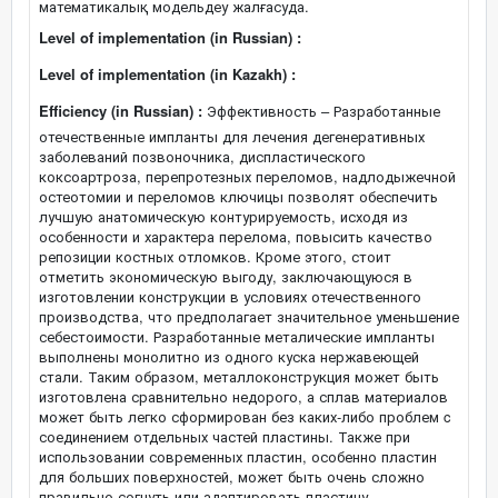
математикалық модельдеу жалғасуда.
Level of implementation (in Russian) :
Level of implementation (in Kazakh) :
Efficiency (in Russian) :
Эффективность – Разработанные
отечественные импланты для лечения дегенеративных
заболеваний позвоночника, диспластического
коксоартроза, перепротезных переломов, надлодыжечной
остеотомии и переломов ключицы позволят обеспечить
лучшую анатомическую контурируемость, исходя из
особенности и характера перелома, повысить качество
репозиции костных отломков. Кроме этого, стоит
отметить экономическую выгоду, заключающуюся в
изготовлении конструкции в условиях отечественного
производства, что предполагает значительное уменьшение
себестоимости. Разработанные металические импланты
выполнены монолитно из одного куска нержавеющей
стали. Таким образом, металлоконструкция может быть
изготовлена сравнительно недорого, а сплав материалов
может быть легко сформирован без каких-либо проблем c
соединением отдельных частей пластины. Также при
использовании современных пластин, особенно пластин
для больших поверхностей, может быть очень сложно
правильно согнуть или адаптировать пластину