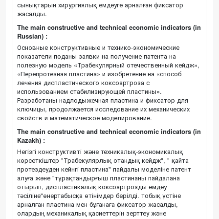
сынықтарын хирургиялық емдеуге арналған фиксатор
жасалды.
The main constructive and technical economic indicators (in
Russian) :
Основные конструктивные и технико-экономические
показатели поданы заявки на получение патента на
полезную модель «Трабекулярный отечественный кейдж»,
«Перепротезная пластина» и изобретение на «способ
лечения диспластического коксоартроза с
использованием стабилизирующей пластины».
Разработаны надлодыжечная пластина и фиксатор для
ключицы, продолжается исследование их механических
свойств и математическое моделирование.
The main constructive and technical economic indicators (in
Kazakh) :
Негізгі конструктивті және техникалық-экономикалық
көрсеткіштер "Трабекулярлық отандық кейдж", " қайта
протездеуден кейнгі пластина" пайдалы моделіне патент
алуға және "тұрақтандырғыш пластинаны пайдалана
отырып, диспластикалық коксоартрозды емдеу
тәсіліне"өнертабысқа өтінімдер берілді. тобық үстіне
арналған пластина мен бұғанаға фиксатор жасалды,
олардың механикалық қасиеттерін зерттеу және