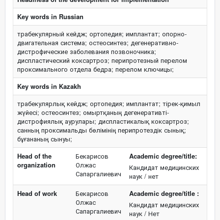
Key words in Russian
трабекулярный кейдж; ортопедия; имплантат; опорно-
двигательная система; остеосинтез; дегенеративно-
дистрофические заболевания позвоночника;
диспластический коксартроз; перипротезный перелом
проксимального отдела бедра; перелом ключицы;
Key words in Kazakh
трабекулярлық кейдж; ортопедия; имплантат; тірек-қимыл
жүйесі; остеосинтез; омыртқаның дегенеративті-
дистрофиялық аурулары; диспластикалық коксартроз;
санның проксимальды бөлімінің перипротездік сынық;
бұғананың сынуы;
Head of the
Бекарисов
Academic degree/title:
organization
Олжас
Кандидат медицинских
Сапаргалиевич
наук / нет
Head of work
Бекарисов
Academic degree/title :
Олжас
Кандидат медицинских
Сапаргалиевич
наук / Нет