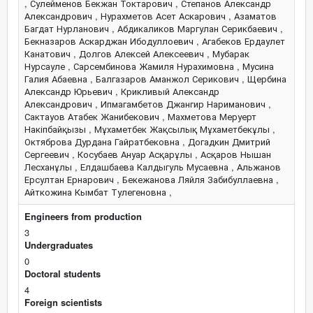
, Сулейменов Бекжан Токтарович , Степанов Александр
Александрович , Нурахметов Асет Аскарович , Азаматов
Багдат Нурланович , Абдикаликов Маргулан Серикбаевич ,
Бекназаров Аскарджан Ибодуллоевич , Агабеков Ердаулет
Канатович , Долгов Алексей Алексеевич , Мубарак
Нурсауле , Сарсембинова Жамиля Нурахимовна , Мусина
Галия Абаевна , Балгазаров Аманжол Серикович , Щербина
Александр Юрьевич , Крикливый Александр
Александрович , Ипмагамбетов Джангир Нариманович ,
Сактауов Атабек Жанибекович , Махметова Меруерт
Накіпбайқызы , Мұхаметбек Жақсылық Мұхаметбекұлы ,
Октяброва Дурдана Гайратбековна , Догадкин Дмитрий
Сергеевич , Косубаев Ануар Асқарұлы , Асқаров Нышан
Лесханұлы , Елдашбаева Калдыгуль Мусаевна , Альжанов
Ерсултан Ернарович , Бекежанова Ляйля Забибуллаевна ,
Айткожина Кымбат Тулегеновна ,
Engineers from production
3
Undergraduates
0
Doctoral students
4
Foreign scientists