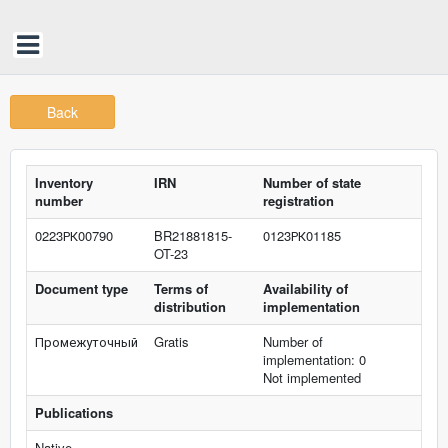
Back
Inventory
IRN
Number of state
number
registration
0223РК00790
BR21881815-
0123РК01185
OT-23
Document type
Terms of
Availability of
distribution
implementation
Промежуточный
Gratis
Number of
implementation: 0
Not implemented
Publications
Native