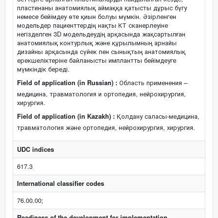
пластинаны анатомиялық аймаққа қатысты дұрыс бүгу
немесе бейімдеу өте қиын болуы мүмкін. Әзірленген
модельдер пациенттердің нақты КТ сканерлеуіне
негізделген 3D модельдеудің арқасында жақсартылған
анатомиялық контурлық және құрылымның арнайы
дизайны арқасында сүйек пен сынықтың анатомиялық
ерекшеліктеріне байланысты имплантты бейімдеуге
мүмкіндік береді.
Field of application (in Russian) :
Область применения –
медицина, травматология и ортопедия, нейрохирургия,
хирургия.
Field of application (in Kazakh) :
Қолдану саласы-медицина,
травматология және ортопедия, нейрохирургия, хирургия.
UDC indices
617.3
International classifier codes
76.00.00;
Readiness of the development for implementation