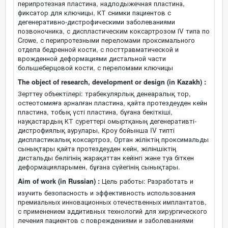
перипротезная пластина, надлодыжечная пластина,
фиксатор для ключицы, КТ снимки пациентов с
дегенеративно-дистрофическими заболеваниями
позвоночника, с диспластическим коксартрозом ІV типа по
Crowe, с перипротезными переломами проксимального
отдела бедренной кости, с посттравматической и
врожденной деформациями дистальной части
большеберцовой кости, с переломами ключицы
The object of research, development or design (in Kazakh) :
Зерттеу объектілері: трабекулярлық денеаралық тор,
остеотомияға арналған пластина, қайта протездеуден кейн
пластина, тобық үсті пластина, бұғана бекіткіші,
науқастардың КТ суреттері омыртқаның дегенеративті-
дистрофиялық аурулары, Кроу бойынша IV типті
диспластикалық коксартроз, Ортан жіліктің проксимальды
сынықтары қайта протездеуден кейн, жіліншіктің
дистальды бөлігінің жарақаттан кейінгі және туа біткен
деформацияларымен, бұғана сүйегінің сынықтары.
Aim of work (in Russian) :
Цель работы: Разработать и
изучить безопасность и эффективность использования
премиальных инновационных отечественных имплантатов,
с применением аддитивных технологий для хирургического
лечения пациентов с повреждениями и заболеваниями