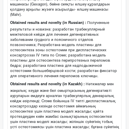
машинасы (Gexagon), бейне сияқты өлшеу құралдарын
қолдану арқылы жүзеге асырылды- өлшеу машинасы
(Mahr).
Obtained results and novelty (in Russian) :
Полученные
результаты и новизна: разработан трабекуллярный
межтеловой кейдж для лечения дегенеративных
заболевании грудного и поясничного отделов
позвоночника; Разработана модель пластины для
остеосинтеза зоны остеотомии при диспластических
коксартрозах IV типа по Crowe; разработана модель
пластины для остеосинтеза перипротезных переломов
бедра; разработана пластина для надлодыжечной
остеотомии большеберцовой кости; разработан фиксатор
для оперативного лечения переломов ключицы.
Obtained results and novelty (in Kazakh) :
Нәтижелер мен
жаңалық: кеуде және бел омыртқасының дегенеративті
ауруларын емдеуге арналған трабекулярлық денеаралық
кейдж әзірленді; Crowe бойынша IV типті диспластикалық
коксартроздар кезінде остеотомия аймағының
остеосинтезі үшін пластина моделі жасалды; қайта
протездеуден кейн жамбас сынықтарының остеосинтезі
үшін пластина моделі жасалды; жіліншік сүйегінің тобық
үсті остеотомиясы үшін пластина жасалды; бұғана сүйегінің