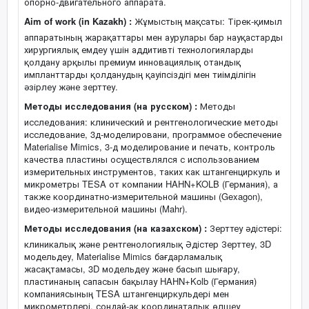
опорно-двигательного аппарата.
Aim of work (in Kazakh) :
Жұмыстың мақсаты: Тірек-қимыл
аппаратының жарақаттары мен аурулары бар науқастарды
хирургиялық емдеу үшін аддитивті технологияларды
қолдану арқылы премиум инновациялық отандық
импланттарды қолданудың қауіпсіздігі мен тиімділігін
әзірлеу және зерттеу.
Методы исследования (на русском) :
Методы
исследования: клинический и рентгенологические методы
исследование, 3д-моделировани, программое обеспечение
Materialise Mimics, 3-д моделирование и печать, контроль
качества пластины осуществлялся с использованием
измерительных инструментов, таких как штангенциркуль и
микрометры TESA от компании HAHN+KOLB (Германия), а
также координатно-измерительной машины (Gexagon),
видео-измерительной машины (Mahr).
Методы исследования (на казахском) :
Зерттеу әдістері:
клиникалық және рентгенологиялық Әдістер Зерттеу, 3D
модельдеу, Materialise Mimics бағдарламалық
жасақтамасы, 3D модельдеу және басып шығару,
пластинаның сапасын бақылау HAHN+Kolb (Германия)
компаниясының TESA штангенциркульдері мен
микрометрлері, сондай-ақ координаталық өлшеу