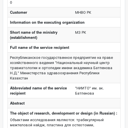
0
Customer
МНВО РК
Information on the executing organization
Short name of the ministry
МЗ РК
(establishment)
Full name of the service recipient
Республиканское государственное предприятие на праве
хозяйственного ведения "Национальный научный центр
травматологии и ортопедии имени академика Батпенова
Н.Д." Министерства здравоохранения Республики
Казахстан
Abbreviated name of the service
"НИИТО" им. ак.
recipient
Батпенова
Abstract
The object of research, development or design (in Russian) :
Объектами исследования являются: трабекулярный
межтеловой кейдж, пластина для остеотомии,