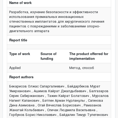
Name of work
Разработка, изучение безопасности и эффективности
использования премиальных инновационных
отечественных имплантатов для хирургического лечения
пациентов с повреждениями и заболеваниями опорно-
двигательного аппарата
Report title
Type of work
Source of
The product offerred for
funding
implementation
Applied
Метод, способ
Report authors
Бекарисов Олжас Сапаргалиевич , Байдарбеков Мурат
Умирханович , Ашимов Кайрат Джалдыбаевич , Балгазаров
Серик Сабиржанович , Тажин Кайрат Болатович , Мурсалов
Нагмет Капанович , Бәтпен Арман Нұрланұлы , Сагинова
Дина Азимовна , Огай Вячеслав Борисович , Рамазанов
Жанатай Кольбаевич , Спичак Людмила Васильевна ,
Горбунов Борис Николаевич , Байдалин Тимур Тулегенович