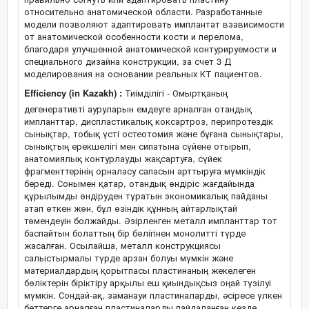
относительно анатомической области. Разработанные
модели позволяют адаптировать имплантат взависимости
от анатомической особенности кости и перелома,
благодаря улучшенной анатомической контурируемости и
специального дизайна конструкции, за счет 3 Д
моделирования на основании реальных КТ пациентов.
Efficiency (in Kazakh) :
Тиімділігі - Омыртқаның
дегенеративті ауруларын емдеуге арналған отандық
импланттар, диспластикалық коксартроз, перипротездік
сынықтар, тобық үсті остеотомия және бұғана сынықтары,
сынықтың ерекшелігі мен сипатына сүйене отырып,
анатомиялық контурлауды жақсартуға, сүйек
фрагменттерінің орналасу сапасын арттыруға мүмкіндік
береді. Сонымен қатар, отандық өндіріс жағдайында
құрылымды өндіруден тұратын экономикалық пайданы
атап өткен жөн, бұл өзіндік құнның айтарлықтай
төмендеуін болжайды. Әзірленген металл импланттар тот
баспайтын болаттың бір бөлігінен монолитті түрде
жасалған. Осылайша, металл конструкциясы
салыстырмалы түрде арзан болуы мүмкін және
материалдардың қорытпасы пластинаның жекелеген
бөліктерін біріктіру арқылы еш қиындықсыз оңай түзілуі
мүмкін. Сондай-ақ, заманауи пластиналарды, әсіресе үлкен
беттерге арналған пластиналарды пайдаланған кезде,