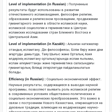
Level of implementation (in Russian) :
Полученные
результаты будут использованы в развитии
отечественного исламоведения, философии религии,
образовании и религиозном просвещении, продвижении
гуманитарного знания в области исламской науки,
исламской социологии и герменевтики в Центрах
исламских исследовании стран Ближнего Востока и
Центральной Азии.
Level of implementation (in Kazakh) :
Алынған нәтижелер
отандық исламтану, Дін философиясы, Білім беру және діни
ағартуды дамытуда, Таяу Шығыс және Орталық Азия
елдерінің исламтану орталықтарында ислам ғылымы,
ислам әлеуметтануы және герменевтика саласындағы
гуманитарлық білімді ілгерілетуде пайдаланылатын
болады.
Efficiency (in Russian) :
Социально-экономический эффект.
Научные результаты, содержащиеся в выводах научной
программы, позволяют выявить роль исламской религии
в современных условиях общественно-политических и
социально-экономических преобразованиях. Это важно в
связи с построением Нового Казахстана, опирающегося на
духовные традиции, влияющие на модернизацию научно-
образовательного процесса и социальную трансформацию.