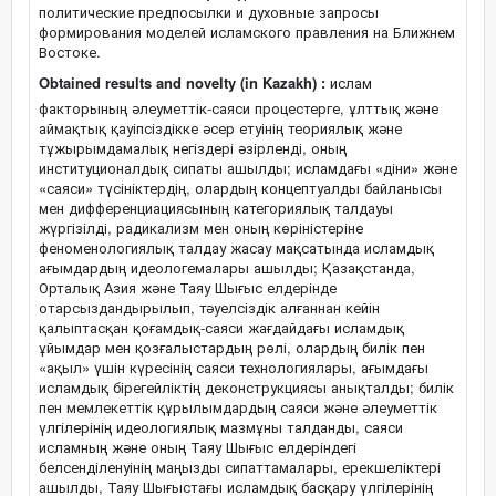
политические предпосылки и духовные запросы
формирования моделей исламского правления на Ближнем
Востоке.
Obtained results and novelty (in Kazakh) :
ислам
факторының әлеуметтік-саяси процестерге, ұлттық және
аймақтық қауіпсіздікке әсер етуінің теориялық және
тұжырымдамалық негіздері әзірленді, оның
институционалдық сипаты ашылды; исламдағы «діни» және
«саяси» түсініктердің, олардың концептуалды байланысы
мен дифференциациясының категориялық талдауы
жүргізілді, радикализм мен оның көріністеріне
феноменологиялық талдау жасау мақсатында исламдық
ағымдардың идеологемалары ашылды; Қазақстанда,
Орталық Азия және Таяу Шығыс елдерінде
отарсыздандырылып, тәуелсіздік алғаннан кейін
қалыптасқан қоғамдық-саяси жағдайдағы исламдық
ұйымдар мен қозғалыстардың рөлі, олардың билік пен
«ақыл» үшін күресінің саяси технологиялары, ағымдағы
исламдық бірегейліктің деконструкциясы анықталды; билік
пен мемлекеттік құрылымдардың саяси және әлеуметтік
үлгілерінің идеологиялық мазмұны талданды, саяси
исламның және оның Таяу Шығыс елдеріндегі
белсенділенуінің маңызды сипаттамалары, ерекшеліктері
ашылды, Таяу Шығыстағы исламдық басқару үлгілерінің