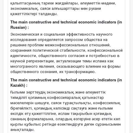
қалыптасуының тарихи жағдайлары, әлеуметтік-мәдени,
экономикалық, саяси алғышарттары мен рухани
қажеттіліктері талданды.
The main constructive and technical economic indicators (in
Russian) :
Экономическая и социальная эффективность научного
исследования определяется запросом общества на
решение проблем межконфессиональных отношений,
сохранения политической стабильности, конфессиональной
идентичности, общественного согласия и потребностью в
научной репрезентации, актуализации темы ислама как
многогранного явления, оказывающего влияние на формы
общественного сознания, их трансформацию.
The main constructive and technical economic indicators (in
Kazakh) :
Ғылыми зерттеудің экономикалық және әлеуметтік
тиімділігі қоғамның конфессияаралық қатынастар
мәселелерін шешуге, саяси тұрақтылықты, конфессиялық
бірегейлікті, қоғамдық келісімді сақтауға және ғылыми
өкілдік ету қажеттілігіне, ислам тақырыбын қоғамдық
сананың формаларына, олардың өзгеруіне әсер ететін көп
қырлы құбылыс ретінде өзектендіруге деген сұранысымен
анықталады.