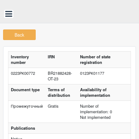
Back
Inventory
IRN
Number of state
number
registration
0223РК00772
BR21882428-
0123РК01177
OT-23
Document type
Terms of
Availability of
distribution
implementation
Промежуточный
Gratis
Number of
implementation: 0
Not implemented
Publications
Native