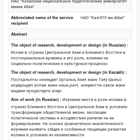
НАО "Казахский национальный педагогический университет
имени Абая"
Abbreviated name of the service
НАО "КазНПУ им.Абая"
recipient
Abstract
The object of research, development or design (in Russian) :
Ислам в странах Центральной Азии и Ближнего Востока в
постнормальные времена и его роль, влияние на
социально-политические и культурные процессы
The object of research, development or design (in Kazakh) :
Постқалыпты кезеңдегі Орталық Азия және Таяу Шығыс
елдеріндегі ислам және оның рөлі, әлеуметтік-саяси және
мәдени процестерге әсері
Aim of work (in Russian) :
Изучение места и роли ислама в
странах Ближнего Востока и Центральной Азии в условиях
трансформации общественной жизни, эволюции
политической системы и воздействия религии на ее
формирование. На основе сравнительно-аналитического
изучения выявить общие и особенные тенденции развития
ислама в условиях их независимости