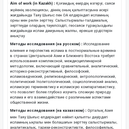
Aim of work (in Kazakh) :
Қоғамдық өмірдің өзгеруі, саяси
жүйенің эволюциясы, діннің оның қалыптасуына әсері
жағдайында Таяу Шығыс пен ОА елдеріндегі исламның
орны мен рөлін зерттеу. Салыстырмалы-талдамалық
зерттеуде олардың тәуелсіздігі, геосаяси тұрақсыздығы
жағдайында ислам дамуының жалпы, ерекше үрдістерін
анықтау
Методы исследования (на русском) :
Исследование
влияния и перспектив ислама в постнормальные времена
в странах Центральной Азии и Ближнего Востока требует
использования комплексной, междисциплинарной
методологии, включающей сравнительный, аналитический,
историко-реконструктивный, философский,
исламоведческий, религиоведческий, антропологический,
политический /политологический, социологический анализ,
исламскую герменевтику и исламскую компаративистику,
что позволит более глубоко изучить сложную природу
ислама и его взаимодействие с различными аспектами
общественной жизни.
Методы исследования (на казахском) :
Орталық Азия
мен Таяу Шығыс елдеріндегі кейінгі қалыпты дәуірдегі
исламның ықпалы мен болашағын зерттеу салыстырмалы,
аналитикалық, тарихи-реконструктивтік, философиялық,