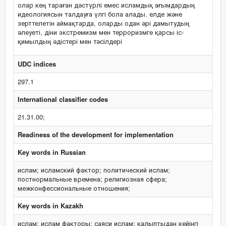
олар кең тараған дәстүрлі емес исламдық ағымдардың
идеологиясын талдауға үлгі бола алады. елде және
зерттелетін аймақтарда, оларды одан әрі дамытудың
әлеуеті, діни экстремизм мен терроризмге қарсы іс-
қимылдың әдістері мен тәсілдері
UDC indices
297.1
International classifier codes
21.31.00;
Readiness of the development for implementation
Key words in Russian
ислам; исламский фактор; политический ислам;
постнормальные времена; религиозная сфера;
межконфессиональные отношения;
Key words in Kazakh
ислам; ислам факторы; саяси ислам; қалыптыдан кейінгі