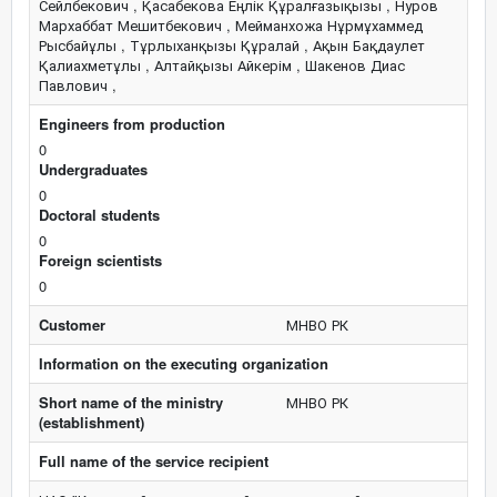
Сейлбекович , Қасабекова Еңлік Құралғазықызы , Нуров
Мархаббат Мешитбекович , Мейманхожа Нұрмұхаммед
Рысбайұлы , Тұрлыханқызы Құралай , Ақын Бақдаулет
Қалиахметұлы , Алтайқызы Айкерім , Шакенов Диас
Павлович ,
Engineers from production
0
Undergraduates
0
Doctoral students
0
Foreign scientists
0
Customer
МНВО РК
Information on the executing organization
Short name of the ministry
МНВО РК
(establishment)
Full name of the service recipient