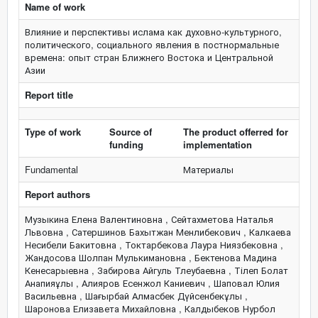
Name of work
Влияние и перспективы ислама как духовно-культурного,
политического, социального явления в постнормальные
времена: опыт стран Ближнего Востока и Центральной
Азии
Report title
Type of work
Source of
The product offerred for
funding
implementation
Fundamental
Материалы
Report authors
Музыкина Елена Валентиновна , Сейтахметова Наталья
Львовна , Сатершинов Бахытжан Менлибекович , Калкаева
Несибели Бакитовна , Токтарбекова Лаура Ниязбековна ,
Жандосова Шолпан Мулькимановна , Бектенова Мадина
Кенесарыевна , Забирова Айгуль Тлеубаевна , Тілеп Болат
Анапияұлы , Алияров Есенжол Каниевич , Шаповал Юлия
Васильевна , Шағырбай Алмасбек Дүйсенбекұлы ,
Шаронова Елизавета Михайловна , Калдыбеков Нурбол