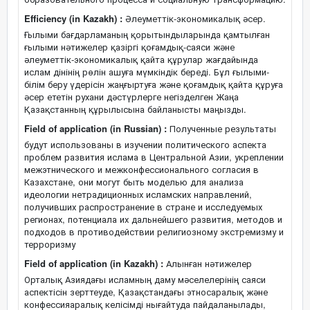
Efficiency (in Kazakh) :
Әлеуметтік-экономикалық әсер.
Ғылыми бағдарламаның қорытындыларында қамтылған
ғылыми нәтижелер қазіргі қоғамдық-саяси және
әлеуметтік-экономикалық қайта құрулар жағдайында
ислам дінінің рөлін ашуға мүмкіндік береді. Бұл ғылыми-
білім беру үдерісін жаңғыртуға және қоғамдық қайта құруға
әсер ететін рухани дәстүрлерге негізделген Жаңа
Қазақстанның құрылысына байланысты маңызды.
Field of application (in Russian) :
Полученные результаты
будут использованы в изучении политического аспекта
проблем развития ислама в Центральной Азии, укреплении
межэтнического и межконфессионального согласия в
Казахстане, они могут быть моделью для анализа
идеологии нетрадиционных исламских направлений,
получивших распространение в стране и исследуемых
регионах, потенциала их дальнейшего развития, методов и
подходов в противодействии религиозному экстремизму и
терроризму
Field of application (in Kazakh) :
Алынған нәтижелер
Орталық Азиядағы исламның даму мәселелерінің саяси
аспектісін зерттеуде, Қазақстандағы этносаралық және
конфессияаралық келісімді нығайтуда пайдаланылады,