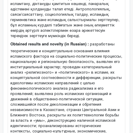
исламтану, дінтануды қамтитын кешенді, пәнаралық
әдістемені қолдануды талап етеді. Антропологиялық,
саяси/саясаттану, социологиялық талдау, исламдық
герменевтика және исламдық салыстырмалы зерттеулер,
бұл исламның күрделі табиғатын және оның әлеуметтік
өмірдің әртүрлі аспектілерімен өзара әрекеттесуін
тереңірек зерттеуге мүмкіндік береді.
Obtained results and novelty (in Russian) :
разработаны
теоретические и концептуальные основания влияния
исламского фактора на социально-политические процессы,
национальную и региональную безопасность, выявлен его
институциальный характер; проведен категориальный
анализ «религиозного» и «политического» в исламе, их
концептуальной соотнесённости и дифференции, раскрыты
идеологемы исламских направлений с целью
феноменологического анализа радикализма и его
проявлений; выявлена роль исламских организаций и
движений в общественно-политической ситуации,
сложившейся после деколонизации и обретения
независимости в Казахстане, странах Центральной Азии и
Ближнего Востока, раскрыты их политтехнологии борьбы
за власть и «умы», деконструкцию наличной исламской
идентичности; проанализированы исторические
контексты, социально-культурные, экономические,