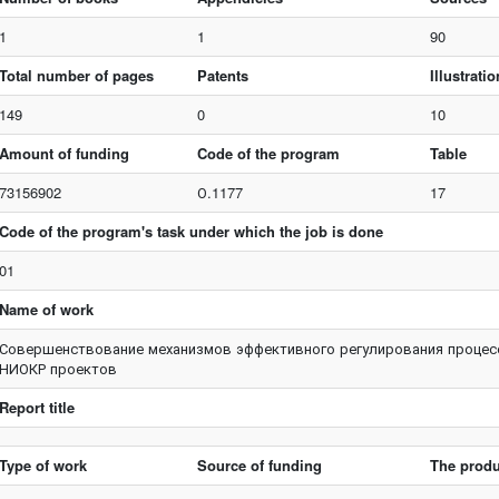
1
1
90
Total number of pages
Patents
Illustrati
149
0
10
Amount of funding
Code of the program
Table
73156902
О.1177
17
Code of the program's task under which the job is done
01
Name of work
Совершенствование механизмов эффективного регулирования процес
НИОКР проектов
Report title
Type of work
Source of funding
The produ