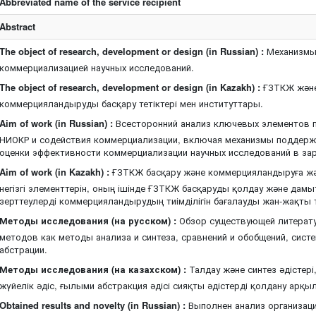
Abbreviated name of the service recipient
Abstract
The object of research, development or design (in Russian) :
Механизмы 
коммерциализацией научных исследований.
The object of research, development or design (in Kazakh) :
ҒЗТКЖ және
коммерцияландыруды басқару тетіктері мен институттары.
Aim of work (in Russian) :
Всесторонний анализ ключевых элементов п
НИОКР и содействия коммерциализации, включая механизмы поддержк
оценки эффективности коммерциализации научных исследований в за
Aim of work (in Kazakh) :
ҒЗТКЖ басқару және коммерцияландыруға ж
негізгі элементтерін, оның ішінде ҒЗТКЖ басқаруды қолдау және дамыт
зерттеулерді коммерцияландырудың тиімділігін бағалауды жан-жақты 
Методы исследования (на русском) :
Обзор существующей литерату
методов как методы анализа и синтеза, сравнений и обобщений, сист
абстрации.
Методы исследования (на казахском) :
Талдау және синтез әдістер
жүйелік әдіс, ғылыми абстракция әдісі сияқты әдістерді қолдану арқы
Obtained results and novelty (in Russian) :
Выполнен анализ организаци