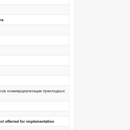
ons
сов коммерциализации прикладных
ct offerred for implementation