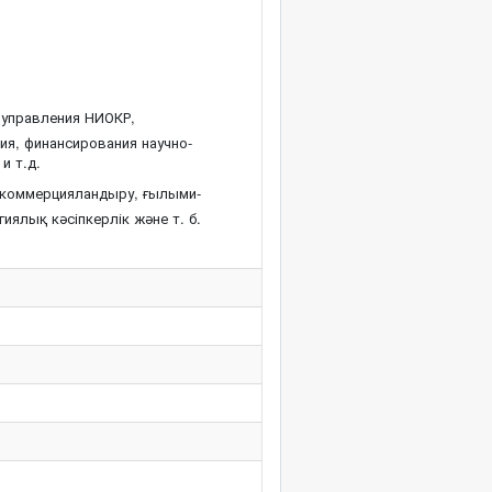
 управления НИОКР,
ия, финансирования научно-
и т.д.
 коммерцияландыру, ғылыми-
ялық кәсіпкерлік және т. б.