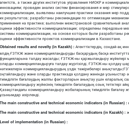
агентств, а также других институтов управления НИОКР и коммерциал
инновациям; проведен анализ систем финансирования и мер стимулир
коммерциализации, выявлены наилучшие практики оказания мер под
их результатов; разработаны рекомендации по оптимизации механизм
применения на практике; выполнен межстрановой сравнительный ана
оценки эффективности коммерциализации; определены передовые ме
системы коммерциализации, на основе которых были разработаны р
оценки эффективности проектов коммерциализации в Казахстане.
Obtained results and novelty (in Kazakh) :
Агенттіктердің, сондай-ақ и
елдің ҒЗТКЖ және коммерцияландыруды басқарудың басқа институ
функцияларына талдау жасалды; ҒЗТКЖ-ны қаржыландыру жүйелері 
оларды коммерцияландыруға талдау жүргізілді, ҒЗТКЖ-ны қолдау ша
нәтижелерін коммерцияландырудың үздік тәжірибелері анықталды;ҒЗ
оңтайландыру және оларды практикада қолдану жөнінде ұсыныстар ә
тиімділігін бағалаудың жалпы факторларын анықтау үшін еларалық са
коммерцияландыру жүйесінің тиімділігін бағалаудың озық тетіктері ай
Қазақстандағы коммерцияландыру жобаларының тиімділігін бағалау ж
ұсынымдар әзірленді.
The main constructive and technical economic indicators (in Russian) :
The main constructive and technical economic indicators (in Kazakh) :
ж
Level of implementation (in Russian) :