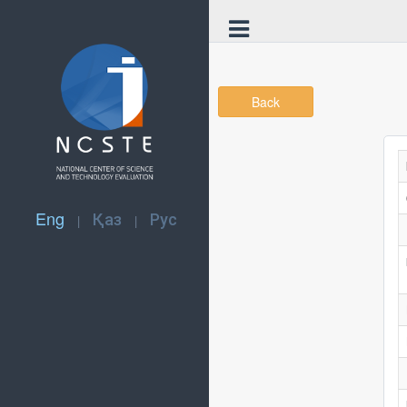
Back
Eng
Қаз
Рус
|
|