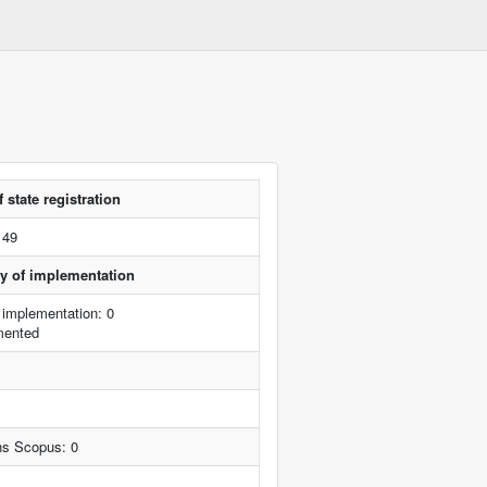
 state registration
149
ity of implementation
 implementation: 0
mented
ns Scopus: 0