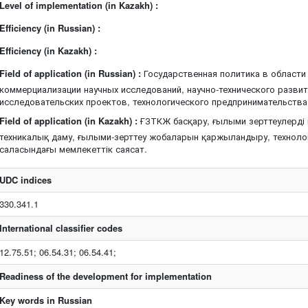
Level of implementation (in Kazakh) :
Efficiency (in Russian) :
Efficiency (in Kazakh) :
Field of application (in Russian) :
Государственная политика в области
коммерциализации научных исследований, научно-технического развит
исследовательских проектов, технологического предпринимательства 
Field of application (in Kazakh) :
ҒЗТКЖ басқару, ғылыми зерттеулерді
техникалық даму, ғылыми-зерттеу жобаларын қаржыландыру, технологи
саласындағы мемлекеттік саясат.
UDC indices
330.341.1
International classifier codes
12.75.51; 06.54.31; 06.54.41;
Readiness of the development for implementation
Key words in Russian