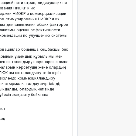
изацией пяти стран, лидирующих по
ования НИОКР и их
держки НИОКР и коммерциализации
ов стимулирования НИОКР и их
лиз для выявления общих факторов
ханизмы оценки эффективности
екомендации по улучшению системы
нновациялар бойынша көшбасшы бес
ттарының ұйымдық құрылымы мен
мен ынталандыру шараларына және
раларын көрсетудің және олардың
ТКЖ-ны ынталандыру тетіктерін
зірленді; коммерцияландыру
лыстырмалы талдау жүргізілді;
қындалды, олардың негізінде
үйесін жақсарту бойынша
нет
оқ