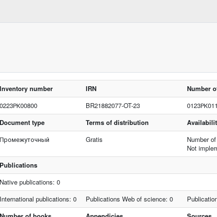
Inventory number
IRN
Number of
0223РК00800
BR21882077-OT-23
0123РК01
Document type
Terms of distribution
Availabil
Промежуточный
Gratis
Number of
Not imple
Publications
Native publications: 0
International publications: 0
Publications Web of science: 0
Publicatio
Number of books
Appendicies
Sources