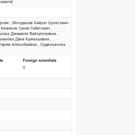
кажите)
ұрлан , Молдашев Кайрат Булатович
 Каженов Сакен Габитович ,
ашова Джамиля Файзуллаевна ,
уханова Дана Куанышевна ,
йгерим Алпысбаевна , Садвокасова
ts
Foreign scientists
0