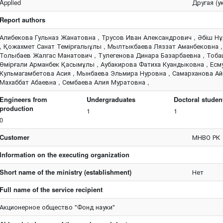
Applied
Другая (у
Report authors
Алибекова Гульназ Жанатовна , Трусов Иван Александрович , Әбіш Н
, Қожахмет Санат Темірғалыұлы , Мылтыкбаева Ляззат Аманбековна ,
Толыбаев Жалгас Манатович , Тулегенова Динара Базарбаевна , Тоб
Өмірғали Арманбек Қасымұлы , Аубакирова Фатиха Куандыковна , Есм
Кульмагамбетова Асия , Мынбаева Эльмира Нуровна , Самарханова А
Махаббат Абаевна , Сембаева Алия Муратовна ,
Engineers from
Undergraduates
Doctoral studen
production
1
1
0
Customer
МНВО РК
Information on the executing organization
Short name of the ministry (establishment)
Нет
Full name of the service recipient
Акционерное общество "Фонд науки"