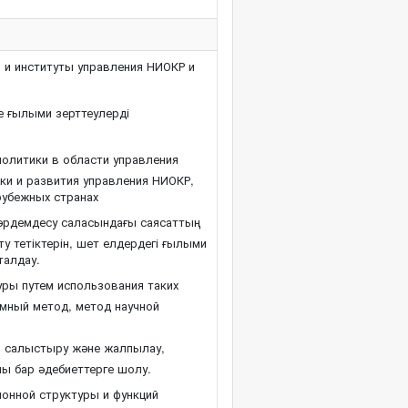
и институты управления НИОКР и
 ғылыми зерттеулерді
олитики в области управления
и и развития управления НИОКР,
рубежных странах
әрдемдесу саласындағы саясаттың
у тетіктерін, шет елдердегі ғылыми
талдау.
ры путем использования таких
емный метод, метод научной
і, салыстыру және жалпылау,
лы бар әдебиеттерге шолу.
онной структуры и функций