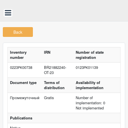
Back
Inventory
IRN
Number of state
number
registration
0223РК00738
BR21882240-
0123РК01139
OT-23
Document type
Terms of
Availability of
distribution
implementation
Промежуточный
Gratis
Number of
implementation: 0
Not implemented
Publications
Native