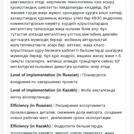
қамтамасыз етеді; әзірленген технологияны іске асыру
қазақстандық шикізатты пайдалануды көздейді, бұл
жанама түрде жаңа жұмыс орындарын құруға алып келеді;
қазақстандық құрамның жоғары үлесі бар КВЭС өндірісінің
номенклатурасын кеңейту; күрделі қорытпалардың
металлтану саласында жаңа ғылыми білім алу, бұл
тұтастай алғанда металлтану ұлттық мектебінің деңгейін
арттыруға мүмкіндік береді; жобаның айтарлықтай
мультипликативтік әсері бар, өйткені. жаңа класс
қорытпасын құру бәсекеге қабілетті бөлшектерді шығаруға
мүмкіндік береді, бұл құю өндірісі, машина жасау және т.б.
сияқты салаларға, жетекші әлемдік трендтерге сәйкес ҚР
металлургия ғылымын дамытуға қолайлы әсер етеді.
Level of implementation (in Russian) :
Планируется
внедрение по завершению проекта
Level of implementation (in Kazakh) :
Жоба аяқталғанда
енгізу жоспарланады
Efficiency (in Russian) :
Расширение ассортимента
производимых деталей, снижение доли импорта, создание
новых рабочих мест, увеличение срока эксплуатации.
Efficiency (in Kazakh) :
Өндірілетін бөлшектердің
ассортиментін кеңейту, импорт үлесін төмендету, жаңа