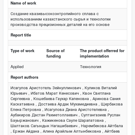
Name of work
Создание квазивысокоэнтропийного сплава с
использованием казахстанского сырья и технологии
производства прецизионных деталей на его основе
Report title
Type of work
Source of
The product offerred for
funding
implementation
Applied
Технология
Report authors
Исагулов Аристотель Зейнуллинович , Куликов Виталий
Юрьевич , Ибатов Марат Кенесович , Квон Светлана
Сергеевна , Кошебаева Гаухар Капеновна , Аринова Сания
Каскатаевна , Достаева Ардак Мухамедиевна , Щербакова
Елена Петровна , Исагулова Диана Аристотелевна ,
Аубакиров Дастан Рахметоллаевич , Султангазиев Руслан
Бауыржанович , Кажикенова Сауле Шарапатовна ,
Шалтаков Сагындык Нагашибаевич , Нарембекова Айтбала
, Ержан Айдана , Алина Арайлым Алтынбековна , Айтбаев