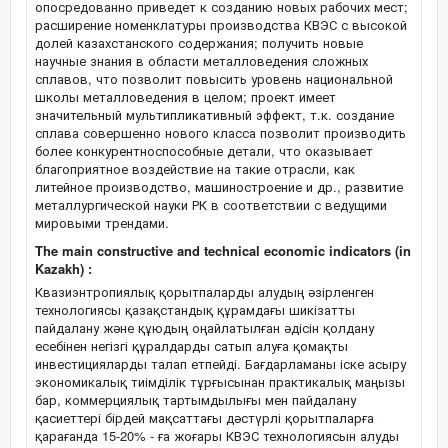
опосредованно приведет к созданию новых рабочих мест;
расширение номенклатуры производства КВЭС с высокой
долей казахстанского содержания; получить новые
научные знания в области металловедения сложных
сплавов, что позволит повысить уровень национальной
школы металловедения в целом; проект имеет
значительный мультипликативный эффект, т.к. создание
сплава совершенно нового класса позволит производить
более конкурентноспособные детали, что оказывает
благоприятное воздействие на такие отрасли, как
литейное производство, машиностроение и др., развитие
металлургической науки РК в соответствии с ведущими
мировыми трендами.
The main constructive and technical economic indicators (in
Kazakh) :
Квазиэнтропиялық қорытпаларды алудың әзірленген
технологиясы қазақстандық құрамдағы шикізатты
пайдалану және құюдың оңайлатылған әдісін қолдану
есебінен негізгі құралдарды сатып алуға қомақты
инвестицияларды талап етпейді. Бағдарламаны іске асыру
экономикалық тиімділік тұрғысынан практикалық маңызы
бар, коммерциялық тартымдылығы мен пайдалану
қасиеттері бірдей мақсаттағы дәстүрлі қорытпаларға
қарағанда 15-20% - ға жоғары КВЭС технологиясын алуды