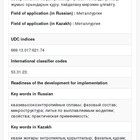
жұмыс орындарын құру, пайдалану мерзімін ұлғайту.
Field of application (in Russian) :
Металлургия
Field of application (in Kazakh) :
Металлургия
UDC indices
669.13.017:621.74
International classifier codes
53.31.23;
Readiness of the development for implementation
Key words in Russian
квазивысокоэнтпропийные сплавы; фазовый состав;
микроструктура; литье по выплавляемым моделям;
свойства; практическая применимость;
Key words in Kazakh
квази жоғары энтропиялық қорытпалыр; фазалық құрам;