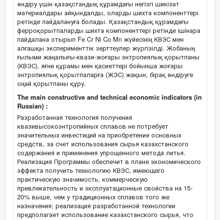
өндіру үшін қазақстандық құрамдағы негізгі шикізат
материалдары айқындалды, оларды шихта компоненттері
ретінде пайдалануға болады. Қазақстандық құрамдағы
ферроқорытпаларды шихта компоненттері ретінде ішінара
пайдалана отырып Fe Cr Ni Co Mn жүйесінің КВЭС мен
алғашқы эксперименттік зерттеулер жүргізілді. Жобаның
ғылыми жаңалығы-квази-жоғары энтропиялық қорытпаны
(КВЭС), яғни құрамы мен қасиеттері бойынша жоғары
энтропиялық қорытпаларға (ЖЭС) жақын, бірақ өндіруге
оңай қорытпаны құру.
The main constructive and technical economic indicators (in
Russian) :
Разработанная технология получения
квазивысокоэнтропийных сплавов не потребует
значительных инвестиций на приобретение основных
средств, за счет использования сырья казахстанского
содержания и применения упрощенного метода литья.
Реализация Программы обеспечит в плане экономического
эффекта получить технологию КВЭС, имеющего
практическую значимость, коммерческую
привлекательность и эксплуатационные свойства на 15-
20% выше, чем у традиционных сплавов того же
назначения; реализация разработанной технологии
предполагает использование казахстанского сырья, что