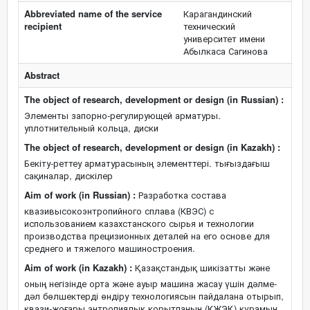
Abbreviated name of the service
Карагандинский
recipient
технический
университет имени
Абылкаса Сагинова
Abstract
The object of research, development or design (in Russian) :
Элементы запорно-регулирующей арматуры.
уплотнительный кольца, диски
The object of research, development or design (in Kazakh) :
Бекіту-реттеу арматурасының элементтері. тығыздағыш
сақиналар, дискілер
Aim of work (in Russian) :
Разработка состава
квазивысокоэнтропийного сплава (КВЭС) с
использованием казахстанского сырья и технологии
производства прецизионных деталей на его основе для
среднего и тяжелого машиностроения.
Aim of work (in Kazakh) :
Қазақстандық шикізатты және
оның негізінде орта және ауыр машина жасау үшін дәлме-
дәл бөлшектерді өндіру технологиясын пайдалана отырып,
квази-жоғары энтропиялық қорытпаның (КЖЭҚ) құрамын