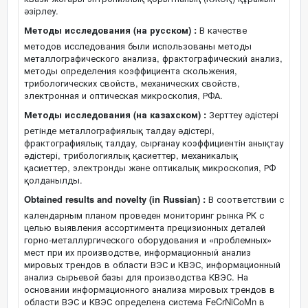
әзірлеу.
Методы исследования (на русском) :
В качестве
методов исследования были использованы методы
металлографического анализа, фрактографический анализ,
методы определения коэффициента скольжения,
трибологических свойств, механических свойств,
электронная и оптическая микроскопия, РФА.
Методы исследования (на казахском) :
Зерттеу әдістері
ретінде металлографиялық талдау әдістері,
фрактографиялық талдау, сырғанау коэффициентін анықтау
әдістері, трибологиялық қасиеттер, механикалық
қасиеттер, электронды және оптикалық микроскопия, РФ
қолданылды.
Obtained results and novelty (in Russian) :
В соответствии с
календарным планом проведен мониторинг рынка РК с
целью выявления ассортимента прецизионных деталей
горно-металлургического оборудования и «проблемных»
мест при их производстве, информационный анализ
мировых трендов в области ВЭС и КВЭС, информационный
анализ сырьевой базы для производства КВЭС. На
основании информационного анализа мировых трендов в
области ВЭС и КВЭС определена система FeCrNiCoMn в