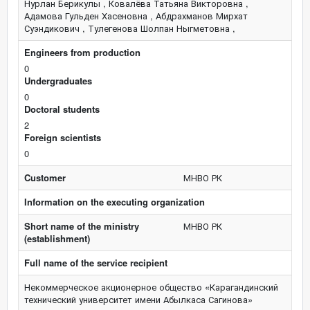
Нурлан Берикулы , Ковалёва Татьяна Викторовна ,
Адамова Гульден Хасеновна , Абдрахманов Мирхат
Суэндикович , Тулегенова Шолпан Ныгметовна ,
Engineers from production
0
Undergraduates
0
Doctoral students
2
Foreign scientists
0
Customer
МНВО РК
Information on the executing organization
Short name of the ministry
МНВО РК
(establishment)
Full name of the service recipient
Некоммерческое акционерное общество «Карагандинский
технический университет имени Абылкаса Сагинова»