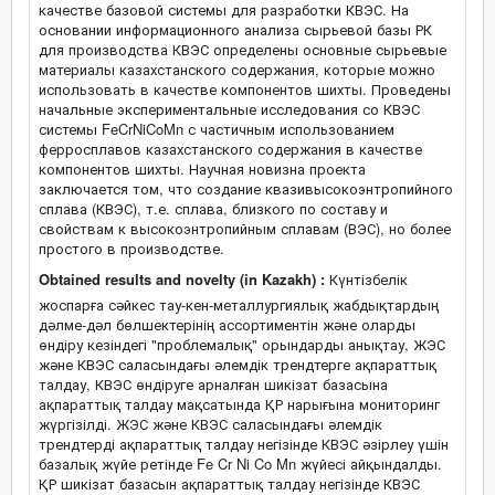
качестве базовой системы для разработки КВЭС. На
основании информационного анализа сырьевой базы РК
для производства КВЭС определены основные сырьевые
материалы казахстанского содержания, которые можно
использовать в качестве компонентов шихты. Проведены
начальные экспериментальные исследования со КВЭС
системы FeCrNiCoMn с частичным использованием
ферросплавов казахстанского содержания в качестве
компонентов шихты. Научная новизна проекта
заключается том, что создание квазивысокоэнтропийного
сплава (КВЭС), т.е. сплава, близкого по составу и
свойствам к высокоэнтропийным сплавам (ВЭС), но более
простого в производстве.
Obtained results and novelty (in Kazakh) :
Күнтізбелік
жоспарға сәйкес тау-кен-металлургиялық жабдықтардың
дәлме-дәл бөлшектерінің ассортиментін және оларды
өндіру кезіндегі "проблемалық" орындарды анықтау, ЖЭС
және КВЭС саласындағы әлемдік трендтерге ақпараттық
талдау, КВЭС өндіруге арналған шикізат базасына
ақпараттық талдау мақсатында ҚР нарығына мониторинг
жүргізілді. ЖЭС және КВЭС саласындағы әлемдік
трендтерді ақпараттық талдау негізінде КВЭС әзірлеу үшін
базалық жүйе ретінде Fe Cr Ni Co Mn жүйесі айқындалды.
ҚР шикізат базасын ақпараттық талдау негізінде КВЭС