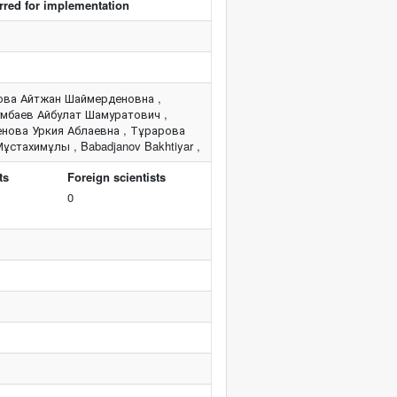
rred for implementation
ова Айтжан Шаймерденовна ,
умбаев Айбулат Шамуратович ,
енова Уркия Аблаевна , Тұрарова
стахимұлы , Babadjanov Bakhtiyar ,
ts
Foreign scientists
0