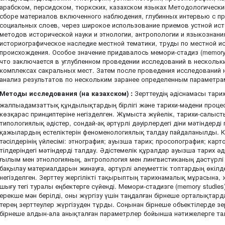
арабском, персидском, тюркских, казахском языках Методологически
сборе материалов включенного наблюдения, глубинных интервью с п
социальных слоев, через широкое использование приемов устной ис
методов исторической науки и этнологии, антропологии и языкознани
историографическое наследие местной тематики, труды по местной ис
происхождения. Особое значение придавалось мемори-стадиз (memory st
что заключается в углубленном проведении исследований в нескольки
комплексах сакральных мест. Затем после проведения исследований 
анализ результатов по нескольким заранее определенным параметра
Методы исследования (на казахском) :
Зерттеудің әдіснамасы тарих
жалпыадамзаттық құндылықтардың бірлігі және тарихи-мәдени процес
көзқарас принциптеріне негізделген. Жұмыста жүйелік, тарихи-сал
типологиялық әдістер, сондай-ақ әртүрлі дәуірлердегі діни мәтіндерд
қажылардың естеліктерін феноменологиялық талдау пайдаланылды. Кел
тәсілдерінің үйлесімі: этнография; ауызша тарих; просопография; карто
тілдеріндегі мәтіндерді талдау. Әдістемелік құралдар ауызша тарих әд
ғылым мен этнологияның, антропология мен лингвистиканың дәстүрлі әд
бақылау материалдарын жинауға, әртүрлі әлеуметтік топтардың өкілде
негізделген. Зерттеу жергілікті тақырыптың тарихнамалық мұрасына, же
шығу тегі туралы еңбектерге сүйенді. Мемори-стадизге (memory studies),
ерекше мән берілді, оны жүргізу үшін таңдалған бірнеше орталықтард
терең зерттеулер жүргізуден тұрды. Соңынан бірнеше объектілерде зер
бірнеше алдын-ала анықталған параметрлер бойынша нәтижелерге та