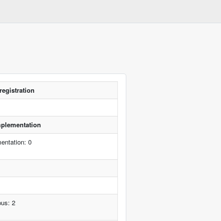
registration
implementation
entation: 0
pus: 2