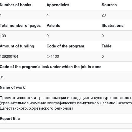
Number of books
Appendicies
Sources
1
4
23
Total number of pages
Patents
Illustrations
109
0
0
Amount of funding
Code of the program
Table
129200764
Ф.1100
0
Code of the program's task under which the job is done
01
Name of work
Преемственность и трансформации в традициях и культуре постзоло
(сравнительное изучение эпиграфических памятников Западно-Казахст
Дагестанского, Хорезмского регионов)
Report title