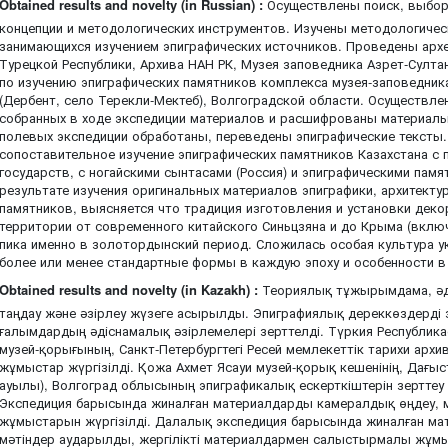
Obtained results and novelty (in Russian) :
Осуществлены поиск, выбор
концепции и методологических инструментов. Изучены методологичес
занимающихся изучением эпиграфических источников. Проведены арх
Турецкой Республики, Архива НАН РК, Музея заповедника Азрет-Султа
по изучению эпиграфических памятников комплекса музея-заповедник
(Дербент, село Терекли-Мектеб), Волгоградской области. Осуществле
собранных в ходе экспедиции материалов и расшифрованы материалы
полевых экспедиции обработаны, переведены эпиграфические тексты
сопоставительное изучение эпиграфических памятников Казахстана с
государств, с ногайскими сынтасами (Россия) и эпиграфическими памя
результате изучения оригинальных материалов эпиграфики, архитект
памятников, выясняется что традиция изготовления и установки дек
территории от современного китайского Синьцзяна и до Крыма (вклю
пика именно в золотордынский период. Сложилась особая культура у
более или менее стандартные формы в каждую эпоху и особенности в
Obtained results and novelty (in Kazakh) :
Теориялық тұжырымдама, әді
таңдау және әзірлеу жүзеге асырылды. Эпиграфиялық дереккөздерді 
ғалымдардың әдіснамалық әзірлемелері зерттелді. Түркия Республикас
музей-қорығының, Санкт-Петербургтегі Ресей мемлекеттік тарихи арх
жұмыстар жүргізілді. Қожа Ахмет Ясауи музей-қорық кешенінің, Дағы
ауылы), Волгоград облысының эпиграфикалық ескерткіштерін зертте
Экспедиция барысында жиналған материалдарды камералдық өңдеу,
жұмыстарын жүргізілді. Далалық экспедиция барысында жиналған ма
мәтіндер аударылды, жергілікті материалдармен салыстырмалы жұ