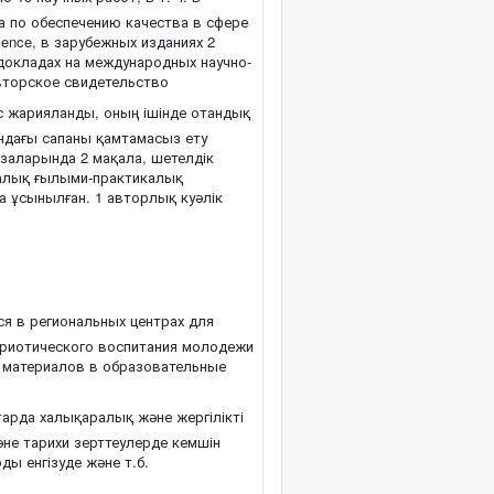
та по обеспечению качества в сфере
ience, в зарубежных изданиях 2
 докладах на международных научно-
авторское свидетельство
с жарияланды, оның ішінде отандық
ндағы сапаны қамтамасыз ету
азаларында 2 мақала, шетелдік
ралық ғылыми-практикалық
а ұсынылған. 1 авторлық куәлік
ся в региональных центрах для
триотического воспитания молодежи
х материалов в образовательные
арда халықаралық және жергілікті
не тарихи зерттеулерде кемшін
ы енгізуде және т.б.