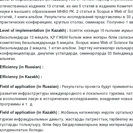
отечественных изданиях 13 статей, из них 5 статей в изданиях Комите
науки и высшего образования МНВО РК. 2 статья в Scopus и Web of Sc
статей, 1 книга-альбом. Результаты исследований представлены в 33
практических конференциях, круглых столах, семинарах. Получено 1 
Level of implementation (in Kazakh) :
Есептік кезеңде 15 ғылыми жұмы
басылымдарда 13 мақала, ҚР ҒЖБМ Ғылым және жоғары білім саласы
комитетінің басылымдарында 5 мақала. Scopus және Web of Science б
басылымдарда 2 мақала, 1 кітап-альбом. Зерттеу нәтижелері халықа
конференцияларда, дөңгелек үстелдерде, семинарларда 33 баяндамад
алынған.
Efficiency (in Russian) :
Efficiency (in Kazakh) :
Field of application (in Russian) :
Результаты проекта будут применять
развития инфраструктуры международного и локального туризма, па
и восполнения лакун в исторических исследованиях, внедрения новы
программы и т. д.
Field of application (in Kazakh) :
Жобаның нәтижелері өңірлік орталықт
туризм инфрақұрылымын дамыту, жастарды патриоттық тәрбиелеу жә
тұстарды толықтыру, білім беру бағдарламаларына жаңа материалдард
қолданылатын болады.