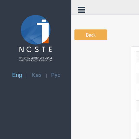
Back
Eng
Қаз
Рус
|
|