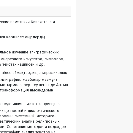
ские памятники Казахстана и
ен көршілес өңірлердің
льное изучение эпиграфических
амнерезного искусства, символов,
 текстах надписей и др.
өршілес аймақтардың эпиграфикалық
 каллиграфия, жазбалар мазмұны,
алыстырмалы зерттеу негізінде Алтын
ен трансформация нысандарын
следования являются принципы
их ценностей и диалектического
ьзованы системный, историко-
евтический анализ религиозных
ов. Сочетание методов и подходов
ртография; анализ текстов на