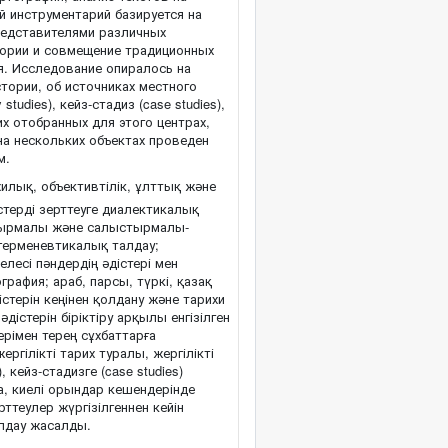
й инструментарий базируется на
редставителями различных
тории и совмещение традиционных
я. Исследование опиралось на
тории, об источниках местного
udies), кейз-стадиз (case studies),
х отобранных для этого центрах,
на нескольких объектах проведен
м.
илық, объективтілік, ұлттық және
терді зерттеуге диалектикалық
ыстырмалы және салыстырмалы-
і герменевтикалық талдау;
есі пәндердің әдістері мен
графия; араб, парсы, түркі, қазақ
істерін кеңінен қолдану және тарихи
істерін біріктіру арқылы енгізілген
рімен терең сұхбаттарға
ргілікті тарих туралы, жергілікті
 кейз-стадизге (case studies)
а, киелі орындар кешендерінде
ттеулер жүргізілгеннен кейін
лдау жасалды.