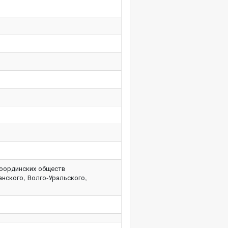
тоординских обществ
анского, Волго-Уральского,