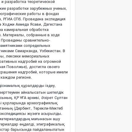
 и разработка теоретической
кие разработки зарубежных ученых,
еографические работы в фондах
н, РГИА СПб. Проведена экспедиция
а Ходжи Ахмеда Ясави, Дагестана
на камеральная обработка
. Материалы, собранные в ходе
. Проведены сравнительно-
 памятниками сопредельных
тниками Самарканда, Узбекистан. В
уры, лексики мемориальных
оративных надгробий на огромной
чая Поволжье), достигла своего
крашения надгробий, которые имели
 каждом регионе.
снамалық құралдарды іздеу,
зерттеумен айналысатын шетелдік
ының, ҚР ҰҒА архиві, Әзірет Сұлтан
иві қорларында археографиялық
станның (Дербент, Терекли-Мектеб
у экспедициясы жүзеге асырылды.
 материалдардың мағынасын ашу
териалдар өңделді, эпиграфикалық
мыстар барысында пайдаланылатын