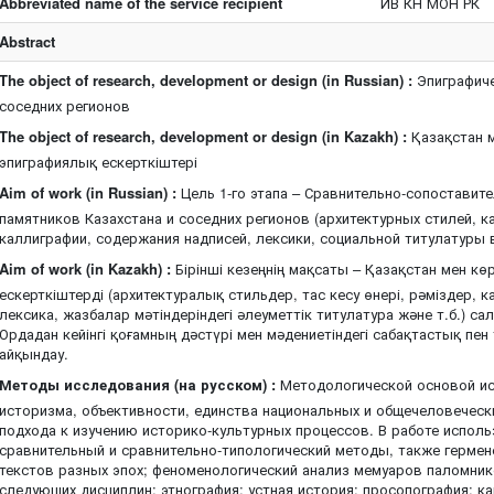
Abbreviated name of the service recipient
ИВ КН МОН РК
Abstract
The object of research, development or design (in Russian) :
Эпиграфиче
соседних регионов
The object of research, development or design (in Kazakh) :
Қазақстан м
эпиграфиялық ескерткіштері
Aim of work (in Russian) :
Цель 1-го этапа – Сравнительно-сопоставите
памятников Казахстана и соседних регионов (архитектурных стилей, к
каллиграфии, содержания надписей, лексики, социальной титулатуры в
Aim of work (in Kazakh) :
Бірінші кезеңнің мақсаты – Қазақстан мен к
ескерткіштерді (архитектуралық стильдер, тас кесу өнері, рәміздер,
лексика, жазбалар мәтіндеріндегі әлеуметтік титулатура және т.б.) с
Ордадан кейінгі қоғамның дәстүрі мен мәдениетіндегі сабақтастық п
айқындау.
Методы исследования (на русском) :
Методологической основой ис
историзма, объективности, единства национальных и общечеловеческ
подхода к изучению историко-культурных процессов. В работе испол
сравнительный и сравнительно-типологический методы, также гермен
текстов разных эпох; феноменологический анализ мемуаров паломник
следующих дисциплин: этнография; устная история; просопография; ка