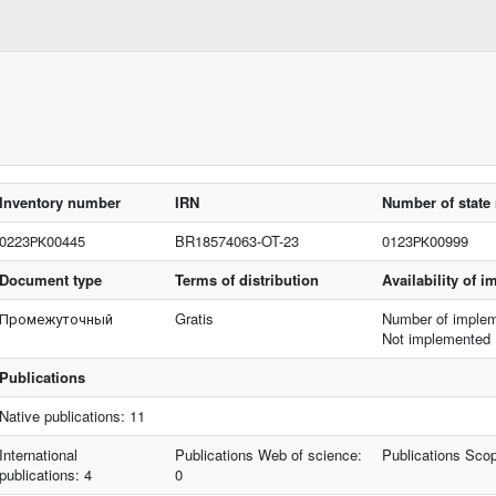
Inventory number
IRN
Number of state 
0223РК00445
BR18574063-OT-23
0123РК00999
Document type
Terms of distribution
Availability of 
Промежуточный
Gratis
Number of implem
Not implemented
Publications
Native publications: 11
International
Publications Web of science:
Publications Sco
publications: 4
0