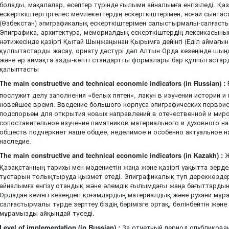
болады, мақалалар, есептер түрінде ғылыми айналымға енгізіледі. Қ
ескерткіштері іргелес мемлекеттердің ескерткіштерімен, ноғай сынта
(Өзбекстан) эпиграфикалық ескерткіштерімен салыстырмалы-салғастыр
Эпиграфика, архитектура, мемориалдық ескерткіштердің лексикасыны
нәтижесінде қазіргі Қытай Шыңжаңынан Қырымға дейінгі (Еділ аймағын
құлпытастарды жасау, орнату дәстүрі дәл Алтын Орда кезеңінде шың
және әр аймақта азды-көпті стандартты формалары бар құлпытастард
қалыптасты
The main constructive and technical economic indicators (in Russian) :
послужит делу заполнения «белых пятен», лакун в изучении истории и
новейшее время. Введение большого корпуса эпиграфических первоис
подспорьем для открытия новых направлений в отечественной и миро
сопоставительное изучение памятников материального и духовного 
обществ подчеркнет наше общее, неделимое и особенно актуальное н
наследие.
The main constructive and technical economic indicators (in Kazakh) :
Ж
Қазақстанның тарихы мен мәдениетін жаңа және қазіргі уақытта зерд
тұстарын толықтыруда қызмет етеді. Эпиграфикалық түп дереккөзде
айналымға енгізу отандық және әлемдік ғылымдағы жаңа бағыттарды
Ордадан кейінгі кезеңдегі қоғамдардың материалдық және рухани мұр
салғастырмалы түрде зерттеу біздің бәрімізге ортақ, бөлінбейтін және 
мұрамызды айқындай түседі.
Level of implementation (in Russian) :
За отчетный период опубликовано