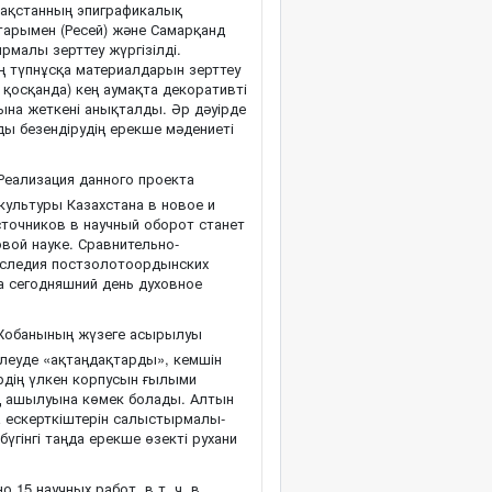
азақстанның эпиграфикалық
старымен (Ресей) және Самарқанд
малы зерттеу жүргізілді.
ң түпнұсқа материалдарын зерттеу
 қосқанда) кең аумақта декоративті
ына жеткені анықталды. Әр дәуірде
ы безендірудің ерекше мәдениеті
Реализация данного проекта
 культуры Казахстана в новое и
точников в научный оборот станет
вой науке. Сравнительно-
наследия постзолотоордынских
а сегодняшний день духовное
обанының жүзеге асырылуы
елеуде «ақтаңдақтарды», кемшін
рдің үлкен корпусын ғылыми
ң ашылуына көмек болады. Алтын
а ескерткіштерін салыстырмалы-
бүгінгі таңда ерекше өзекті рухани
 15 научных работ, в т. ч. в