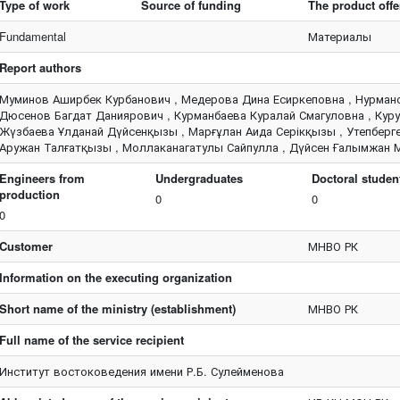
Type of work
Source of funding
The product offe
Fundamental
Материалы
Report authors
Муминов Аширбек Курбанович , Медерова Дина Есиркеповна , Нурман
Дюсенов Багдат Даниярович , Курманбаева Куралай Смагуловна , Кур
Жүзбаева Ұлданай Дүйсенқызы , Марғұлан Аида Серікқызы , Утепберг
Аружан Талғатқызы , Моллаканагатулы Сайпулла , Дүйсен Ғалымжан Мұ
Engineers from
Undergraduates
Doctoral studen
production
0
0
0
Customer
МНВО РК
Information on the executing organization
Short name of the ministry (establishment)
МНВО РК
Full name of the service recipient
Институт востоковедения имени Р.Б. Сулейменова