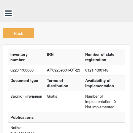
Back
Inventory
IRN
Number of state
number
registration
0223РК00060
AP09259604-OT-23
0121РК00148
Document type
Terms of
Availability of
distribution
implementation
Заключительный
Gratis
Number of
implementation: 0
Not implemented
Publications
Native
publications: 0