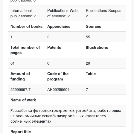
International
Publications Web
Publications Scopus:
publications: 2
of science: 2
2
Number of books
Appendicies
Sources
1
2
55
Total number of
Patents
Illustrations
pages
61
0
29
Amount of
Code of the
Table
funding
program
22999997.7
AP09259604
7
Name of work
Разработка фотоэлектрохромных устройств, работающих
на экономичных сенсибилизированных красителем
солнечных элементах
Report title