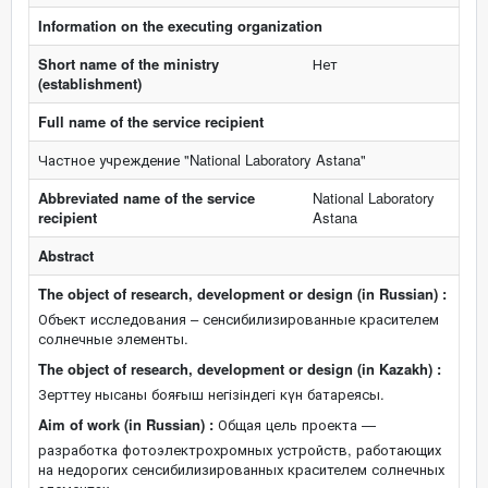
Information on the executing organization
Short name of the ministry
Нет
(establishment)
Full name of the service recipient
Частное учреждение "National Laboratory Astana"
Abbreviated name of the service
National Laboratory
recipient
Astana
Abstract
The object of research, development or design (in Russian) :
Объект исследования – сенсибилизированные красителем
солнечные элементы.
The object of research, development or design (in Kazakh) :
Зерттеу нысаны бояғыш негізіндегі күн батареясы.
Aim of work (in Russian) :
Общая цель проекта —
разработка фотоэлектрохромных устройств, работающих
на недорогих сенсибилизированных красителем солнечных