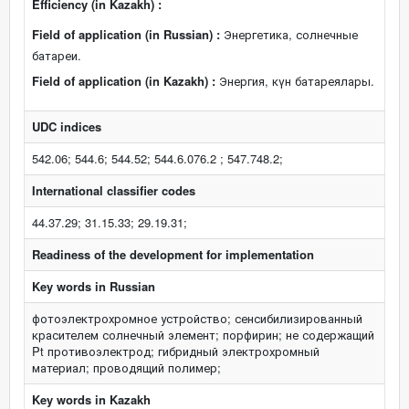
Efficiency (in Kazakh) :
Field of application (in Russian) :
Энергетика, солнечные
батареи.
Field of application (in Kazakh) :
Энергия, күн батареялары.
UDC indices
542.06; 544.6; 544.52; 544.6.076.2 ; 547.748.2;
International classifier codes
44.37.29; 31.15.33; 29.19.31;
Readiness of the development for implementation
Key words in Russian
фотоэлектрохромное устройство; сенсибилизированный
красителем солнечный элемент; порфирин; не содержащий
Pt противоэлектрод; гибридный электрохромный
материал; проводящий полимер;
Key words in Kazakh