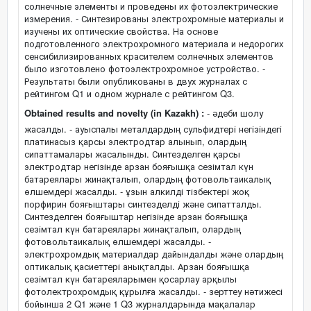
солнечные элементы и проведены их фотоэлектрические
измерения. - Синтезированы электрохромные материалы и
изучены их оптические свойства. На основе
подготовленного электрохромного материала и недорогих
сенсибилизированных красителем солнечных элементов
было изготовлено фотоэлектрохромное устройство. -
Результаты были опубликованы в двух журналах с
рейтингом Q1 и одном журнале с рейтингом Q3.
Obtained results and novelty (in Kazakh) :
- әдеби шолу
жасалды. - ауыспалы металдардың сульфидтері негізіндегі
платинасыз қарсы электродтар алынып, олардың
сипаттамалары жасалынды. Синтезделген қарсы
электродтар негізінде арзан бояғышқа сезімтал күн
батареялары жинақталып, олардың фотовольтаикалық
өлшемдері жасалды. - ұзын алкилді тізбектері жоқ
порфирин бояғыштары синтезделді және сипатталды.
Синтезделген бояғыштар негізінде арзан бояғышқа
сезімтал күн батареялары жинақталып, олардың
фотовольтаикалық өлшемдері жасалды. -
электрохромдық материалдар дайындалды және олардың
оптикалық қасиеттері анықталды. Арзан бояғышқа
сезімтал күн батареяларымен қосарлау арқылы
фотолектрохромдық құрылға жасалды. - зерттеу нәтижесі
бойынша 2 Q1 және 1 Q3 журналдарында мақалалар