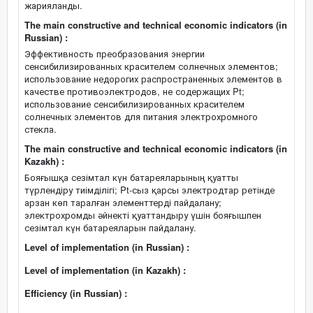
жарияланды.
The main constructive and technical economic indicators (in
Russian) :
Эффективность преобразования энергии
сенсибилизированных красителем солнечных элементов;
использование недорогих распространенных элементов в
качестве противоэлектродов, не содержащих Pt;
использование сенсибилизированных красителем
солнечных элементов для питания электрохромного
стекла.
The main constructive and technical economic indicators (in
Kazakh) :
Бояғышқа сезімтал күн батареяларының қуатты
түрлендіру тиімділігі; Pt-сыз қарсы электродтар ретінде
арзан көп таралған элементтерді пайдалану;
электрохромды әйнекті қуаттандыру үшін бояғышпен
сезімтал күн батареяларын пайдалану.
Level of implementation (in Russian) :
Level of implementation (in Kazakh) :
Efficiency (in Russian) :