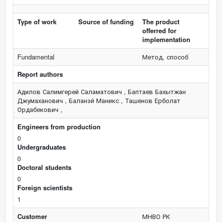
Type of work
Source of funding
The product
offerred for
implementation
Fundamental
Метод, способ
Report authors
Адилов Салимгерей Саламатович , Баптаев Бахытжан
Джумаханович , Баланэй Маникс , Ташенов Ерболат
Ордабекович ,
Engineers from production
0
Undergraduates
0
Doctoral students
0
Foreign scientists
1
Customer
МНВО РК