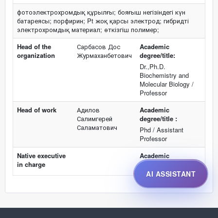
фотоэлектрохромдық құрылғы; бояғыш негізіндегі күн
батареясы; порфирин; Pt жоқ қарсы электрод; гибридті
электрохромдық материал; өткізгіш полимер;
Head of the
Сарбасов Дос
Academic
organization
Журмаханбетович
degree/title:
Dr.,Ph.D.
Biochemistry and
Molecular Biology /
Professor
Head of work
Адилов
Academic
Салимгерей
degree/title :
Саламатович
Phd / Assistant
Professor
Native executive
Academic
in charge
degree/title:
AI ASSISTANT