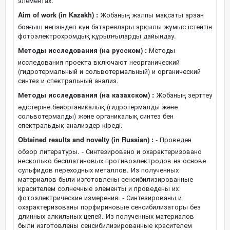
элементах.
Aim of work (in Kazakh) :
Жобаның жалпы мақсаты арзан
бояғыш негізіндегі күн батареялары арқылы жұмыс істейтін
фотоэлектрохромдық құрылғыларды дайындау.
Методы исследования (на русском) :
Методы
исследования проекта включают неорганический
(гидротермальный и сольвотермальный) и органический
синтез и спектральный анализ.
Методы исследования (на казахском) :
Жобаның зерттеу
әдістеріне бейорганикалық (гидротермалды және
сольвотермалды) және органикалық синтез бен
спектральдық анализдер кіреді.
Obtained results and novelty (in Russian) :
- Проведен
обзор литературы. - Синтезировано и охарактеризовано
несколько бесплатиновых противоэлектродов на основе
сульфидов переходных металлов. Из полученных
материалов были изготовлены сенсибилизированные
красителем солнечные элементы и проведены их
фотоэлектрические измерения. - Синтезированы и
охарактеризованы порфириновые сенсибилизаторы без
длинных алкильных цепей. Из полученных материалов
были изготовлены сенсибилизированные красителем