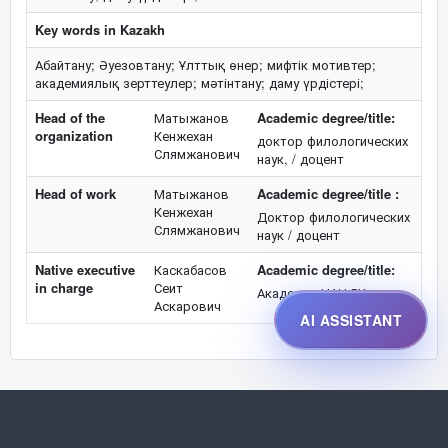
Key words in Kazakh
Абайтану; Әуезовтану; Ұлттық өнер; мифтік мотивтер;
академиялық зерттеулер; мәтінтану; даму үрдістері;
Head of the
Матыжанов
Academic degree/title:
organization
Кенжехан
доктор филологических
Слямжанович
наук, / доцент
Head of work
Матыжанов
Academic degree/title :
Кенжехан
Доктор филологических
Слямжанович
наук / доцент
Native executive
Каскабасов
Academic degree/title:
in charge
Сеит
Академик НАН РК
Аскарович
AI ASSISTANT