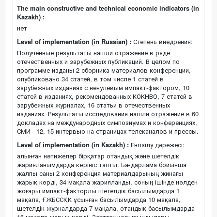
The main constructive and technical economic indicators (in
Kazakh) :
нет
Level of implementation (in Russian) :
Степень внедрения:
Полученные результаты нашли отражение в ряде
отечественных и зарубежных публикаций. В целом по
программе изданы 2 сборника материалов конференции,
опубликовано 34 статей, в том числе 1 статей в
зарубежных изданиях с ненулевым импакт-фактором, 10
статей в изданиях, рекомендованных КОКНВО, 7 статей в
зарубежных журналах, 16 статьи в отечественных
изданиях. Результаты исследования нашли отражение в 60
докладах на международных симпозиумах и конференциях,
СМИ - 12, 15 интервью на страницах телеканалов и прессы.
Level of implementation (in Kazakh) :
Енгізілу дәрежесі:
алынған нәтижелер бірқатар отандық және шетелдік
жарияланымдарда көрініс тапты. Бағдарлама бойынша
жалпы саны 2 конференция материалдарының жинағы
жарық көрді, 34 мақала жарияланды, соның ішінде нөлден
жоғары импакт-факторлы шетелдік басылымдарда 1
мақала, ҒЖБССҚК ұсынған басылымдарда 10 мақала,
шетелдік журналдарда 7 мақала, отандық басылымдарда
16 мақала жарық көрді. Зерттеу қорытындылары