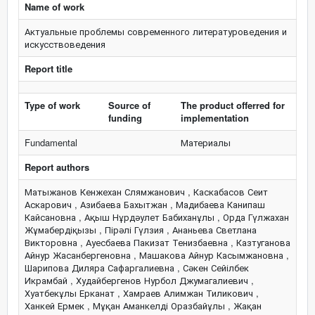
Name of work
Актуальные проблемы современного литературоведения и
искусствоведения
Report title
Type of work
Source of
The product offerred for
funding
implementation
Fundamental
Материалы
Report authors
Матыжанов Кенжехан Слямжанович , Каскабасов Сеит
Аскарович , Азибаева Бахытжан , Мадибаева Канипаш
Кайсановна , Ақыш Нұрдәулет Бабиханұлы , Орда Гүлжахан
Жұмабердіқызы , Пірәлі Гүлзия , Ананьева Светлана
Викторовна , Ауесбаева Пакизат Тенизбаевна , Казтуганова
Айнур Жасанбергеновна , Машакова Айнур Касымжановна ,
Шарипова Диляра Сафаргалиевна , Сәкен Сейілбек
Икрамбай , Худайбергенов Нурбол Джумагалиевич ,
Хуатбекұлы Ерканат , Хамраев Алимжан Тиликович ,
Ханкей Ермек , Мұқан Аманкелді Оразбайұлы , Жақан