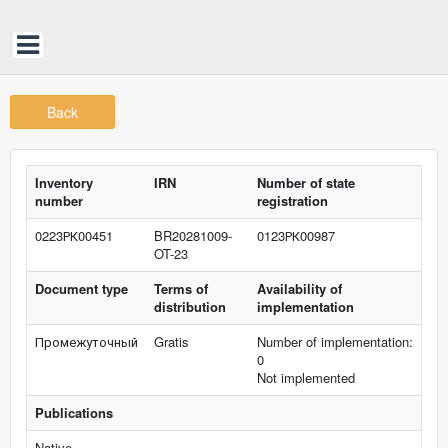
Back
Inventory
IRN
Number of state
number
registration
0223РК00451
BR20281009-
0123РК00987
OT-23
Document type
Terms of
Availability of
distribution
implementation
Промежуточный
Gratis
Number of implementation:
0
Not implemented
Publications
Native