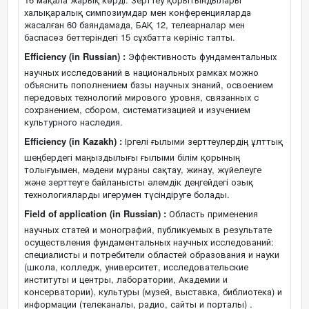
халықаралық симпозиумдар мен конференцияларда
жасалған 60 баяндамада, БАҚ 12, телеарналар мен
баспасөз беттеріндегі 15 сұхбатта көрініс тапты.
Efficiency (in Russian) :
Эффективность фундаментальных
научных исследований в национальных рамках можно
объяснить пополнением базы научных знаний, освоением
передовых технологий мирового уровня, связанных с
сохранением, сбором, систематизацией и изучением
культурного наследия.
Efficiency (in Kazakh) :
Іргелі ғылыми зерттеулердің ұлттық
шеңбердегі маңыздылығы ғылыми білім қорының
толығуымен, мәдени мұраны сақтау, жинау, жүйелеуге
және зерттеуге байланысты әлемдік деңгейдегі озық
технологияларды игерумен түсіндіруге болады.
Field of application (in Russian) :
Область применения
научных статей и монографий, публикуемых в результате
осуществления фундаментальных научных исследований:
специалисты и потребители областей образования и науки
(школа, колледж, университет, исследовательские
институты и центры, лаборатории, Академии и
консерватории), культуры (музей, выставка, библиотека) и
информации (телеканалы, радио, сайты и порталы) .