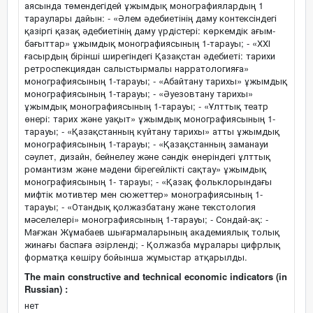
аясында төмендегідей ұжымдық монографиялардың 1
тараулары дайын: - «Әлем әдебиетінің даму контексіндегі
қазіргі қазақ әдебиетінің даму үрдістері: көркемдік ағым-
бағыттар» ұжымдық монографиясының 1-тарауы; - «ХХІ
ғасырдың бірінші ширегіндегі Қазақстан әдебиеті: тарихи
ретроспекциядан салыстырмалы нарратологияға»
монографиясының 1-тарауы; - «Абайтану тарихы» ұжымдық
монографиясының 1-тарауы; - «Әуезовтану тарихы»
ұжымдық монографиясының 1-тарауы; - «Ұлттық театр
өнері: тарих және уақыт» ұжымдық монографиясының 1-
тарауы; - «Қазақстанның күйтану тарихы» атты ұжымдық
монографиясының 1-тарауы; - «Қазақстанның заманауи
сәулет, дизайн, бейнелеу және сәндік өнеріндегі ұлттық
романтизм және мәдени бірегейлікті сақтау» ұжымдық
монографиясының 1- тарауы; - «Қазақ фольклорындағы
мифтік мотивтер мен сюжеттер» монографиясының 1-
тарауы; - «Отандық қолжазбатану және текстология
мәселелері» монографиясының 1-тарауы; - Сондай-ақ: -
Мағжан Жұмабаев шығармаларының академиялық толық
жинағы баспаға әзірленді; - Қолжазба мұралары цифрлық
форматқа көшіру бойынша жұмыстар атқарылды.
The main constructive and technical economic indicators (in
Russian) :
нет