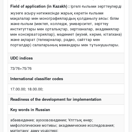
Field of application (in Kazakh) :
Іргелі ғылыми зерттеулерді
жүзеге асыру нәтижесінде жарық көретін ғылыми
мақалалар мен монографиялардың қолданылу аясы: білім
және ғылым (мектеп, колледж, университет, зерттеу
институттары мен орталықтар, зертханалар, академиялар
мен консерваториялар), мәдениет (музей, көрме, кітапхана)
және ақпарат (телеарналар, радио, сайттар мен
порталдар) салаларының мамандары мен тұтынушылары.
UDC indices
73/76+75/76
International classifier codes
17.00.00; 18.00.00;
Readiness of the development for implementation
Key words in Russian
абаеведение; ауэзововедение; Ұлттық өнер;
мифологические мотивы; академические исследования;
мәтінтану; даму үрдістері;