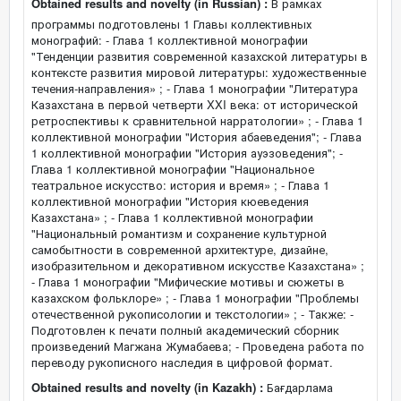
Obtained results and novelty (in Russian) :
В рамках
программы подготовлены 1 Главы коллективных
монографий: - Глава 1 коллективной монографии
"Тенденции развития современной казахской литературы в
контексте развития мировой литературы: художественные
течения-направления» ; - Глава 1 монографии "Литература
Казахстана в первой четверти XXI века: от исторической
ретроспективы к сравнительной нарратологии» ; - Глава 1
коллективной монографии "История абаеведения"; - Глава
1 коллективной монографии "История ауэзоведения"; -
Глава 1 коллективной монографии "Национальное
театральное искусство: история и время» ; - Глава 1
коллективной монографии "История кюеведения
Казахстана» ; - Глава 1 коллективной монографии
"Национальный романтизм и сохранение культурной
самобытности в современной архитектуре, дизайне,
изобразительном и декоративном искусстве Казахстана» ;
- Глава 1 монографии "Мифические мотивы и сюжеты в
казахском фольклоре» ; - Глава 1 монографии "Проблемы
отечественной рукописологии и текстологии» ; - Также: -
Подготовлен к печати полный академический сборник
произведений Магжана Жумабаева; - Проведена работа по
переводу рукописного наследия в цифровой формат.
Obtained results and novelty (in Kazakh) :
Бағдарлама