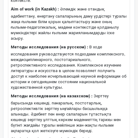
контексте.
Aim of work (in Kazakh) :
Әлемдік және отандық
әдебиеттану, өнертану салаларының даму үрдістері туралы
жаңа ғылыми білім қорын қалыптастыру және оның
ғылыми-педагогикалық, мәдени контекстіде қолданылу
мүмкіндіктері жайлы ғылыми жарияланымдарды іске
асыру.
Методы исследования (на русском) :
В ходе
исследования руководствуются подходами комплексного,
междисциплинарного, постотариального,
ретроспективного исследования. Комплексное изучение
литературы и искусства в целом позволяет получить
доступ к наиболее исчерпывающей научной информации об
истории и сегодняшнем состоянии национальной
художественной культуры.
Методы исследования (на казахском) :
Зерттеу
барысында кешенді, пәнаралық, постотарлық,
ретроспективтік зерттеу ыңғайлары басшылыққа
алынады. Әдебиет пен өнер салаларын тұтастықта
кешенді зерттеу ұлттық көркем мәдениеттің тарихы мен
бүгінгі жағдайы туралы мейлінше жан-жақты ғылыми
ақпаратқа қол жеткізуге мүмкіндік береді.