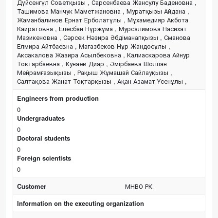
Дүйсенгүл Советқызы , Сарсенбаева Жансулу Баденовна ,
Ташимова Манчук Маметжановна , Муратқызы Айдана ,
Жаманбалинов Ернат Ерболатұлы , Мұхамедияр Акбота
Кайратовна , Елесбай Нұржұма , Мурсалимова Насихат
Мазикеновна , Сәрсек Нәзира Әбдіманапқызы , Сманова
Елмира Айтбаевна , Мағазбеков Нұр Жандосұлы ,
Аксакалова Жазира Асылбековна , Калиаскарова Айнур
Токтарбаевна , Кунаев Диар , Әмірбаева Шолпан
Мейрамғазықызы , Рақыш Жұмашай Сайлауқызы ,
Салтақова Жанат Тоқтарқызы , Ақан Азамат Үсенұлы ,
Engineers from production
0
Undergraduates
0
Doctoral students
0
Foreign scientists
0
Customer
МНВО РК
Information on the executing organization