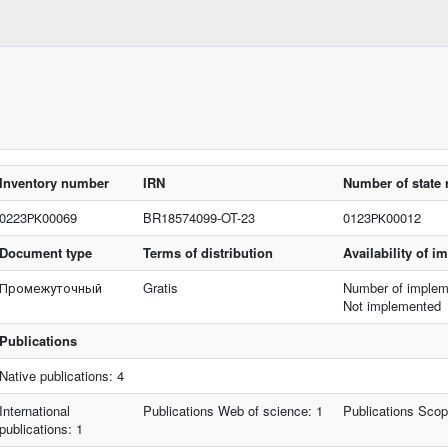
Inventory number
IRN
Number of state 
0223РК00069
BR18574099-OT-23
0123РК00012
Document type
Terms of distribution
Availability of 
Промежуточный
Gratis
Number of implem
Not implemented
Publications
Native publications: 4
International
Publications Web of science: 1
Publications Scop
publications: 1