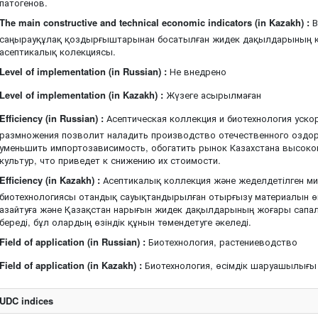
патогенов.
The main constructive and technical economic indicators (in Kazakh) :
В
саңырауқұлақ қоздырғыштарынан босатылған жидек дақылдарының 
асептикалық колекциясы.
Level of implementation (in Russian) :
Не внедрено
Level of implementation (in Kazakh) :
Жүзеге асырылмаған
Efficiency (in Russian) :
Асептическая коллекция и биотехнология уско
размножения позволит наладить производство отечественного оздор
уменьшить импортозависимость, обогатить рынок Казахстана высок
культур, что приведет к снижению их стоимости.
Efficiency (in Kazakh) :
Асептикалық коллекция және жеделдетілген м
биотехнологиясы отандық сауықтандырылған отырғызу материалын өнд
азайтуға және Қазақстан нарығын жидек дақылдарының жоғары сапал
береді, бұл олардың өзіндік құнын төмендетуге әкеледі.
Field of application (in Russian) :
Биотехнология, растениеводство
Field of application (in Kazakh) :
Биотехнология, өсімдік шаруашылығы
UDC indices