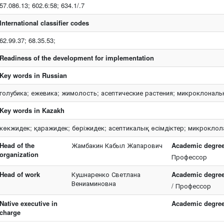
57.086.13; 602.6:58; 634.1/.7
International classifier codes
62.99.37; 68.35.53;
Readiness of the development for implementation
Key words in Russian
голубика; ежевика; жимолость; асептические растения; микроклонал
Key words in Kazakh
көкжидек; қаражидек; бөріжидек; асептикалық өсімдіктер; микроклол
Head of the
Жамбакин Кабыл Жапарович
Academic degree/
organization
Профессор
Head of work
Кушнаренко Светлана
Academic degree/
Вениаминовна
/ Профессор
Native executive in
Academic degree/
charge