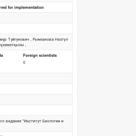
rred for implementation
мур Туйгунович , Рымханова Назгүл
мұхаметқызы ,
ts
Foreign scientists
0
го ведения "Институт Биологии и