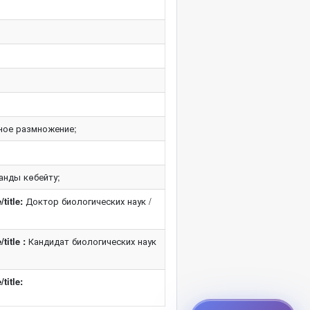
ьное размножение;
анды көбейту;
title:
Доктор биологических наук /
title :
Кандидат биологических наук
title: