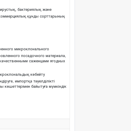
ирустық, бактериялық және
коммерциялық құнды сорттарының
ренного микроклонального
овленного посадочного материала,
окачественными саженцами ягодных
икроклональдық көбейту
іруге, импортқа тәуелділікті
ы көшеттерімен байытуға мүмкіндік