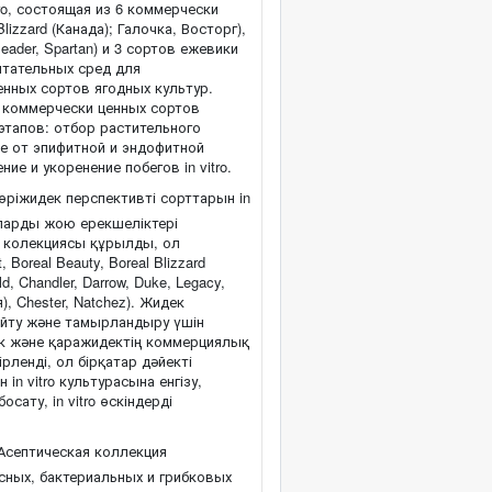
ro, состоящая из 6 коммерчески
lizzard (Канада); Галочка, Восторг),
Meader, Spartan) и 3 сортов ежевики
питательных сред для
нных сортов ягодных культур.
й коммерчески ценных сортов
этапов: отбор растительного
ие от эпифитной и эндофитной
е и укоренение побегов in vitro.
ріжидек перспективті сорттарын in
яларды жою ерекшеліктері
ro колекциясы құрылды, ол
Boreal Beauty, Boreal Blizzard
, Chandler, Darrow, Duke, Legacy,
), Chester, Natchez). Жидек
йту және тамырландыру үшін
к және қаражидектің коммерциялық
рленді, ол бірқатар дәйекті
 in vitro культурасына енгізу,
ату, in vitro өскіндерді
Асептическая коллекция
сных, бактериальных и грибковых