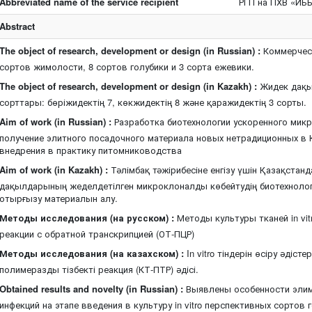
Abbreviated name of the service recipient
РГП на ПХВ «ИБ
Abstract
The object of research, development or design (in Russian) :
Коммерческ
сортов жимолости, 8 сортов голубики и 3 сорта ежевики.
The object of research, development or design (in Kazakh) :
Жидек дақы
сорттары: бөріжидектің 7, көкжидектің 8 және қаражидектің 3 сорты.
Aim of work (in Russian) :
Разработка биотехнологии ускоренного мик
получение элитного посадочного материала новых нетрадиционных в 
внедрения в практику питомниководства
Aim of work (in Kazakh) :
Тәлімбақ тәжірибесіне енгізу үшін Қазақстан
дақылдарының жеделдетілген микроклоналды көбейтудің биотехнолог
отырғызу материалын алу.
Методы исследования (на русском) :
Методы культуры тканей in vit
реакции с обратной транскрипцией (ОТ-ПЦР)
Методы исследования (на казахском) :
In vitro тіндерін өсіру әдіст
полимеразды тізбекті реакция (КТ-ПТР) әдісі.
Obtained results and novelty (in Russian) :
Выявлены особенности элим
инфекций на этапе введения в культуру in vitro перспективных сортов