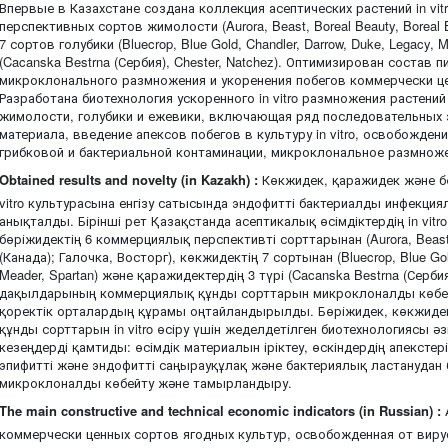
Впервые в Казахстане создана коллекция асептических растений in vit
перспективных сортов жимолости (Aurora, Beast, Boreal Beauty, Boreal B
7 сортов голубики (Bluecrop, Blue Gold, Chandler, Darrow, Duke, Legacy, 
(Cacanska Bestrna (Сербия), Chester, Natchez). Оптимизирован состав 
микроклонального размножения и укоренения побегов коммерчески це
Разработана биотехнология ускоренного in vitro размножения растени
жимолости, голубики и ежевики, включающая ряд последовательных 
материала, введение апексов побегов в культуру in vitro, освобожден
грибковой и бактериальной контаминации, микроклональное размножени
Obtained results and novelty (in Kazakh) :
Көкжидек, қаражидек және бө
vitro культурасына енгізу сатысында эндофитті бактериалды инфекци
анықталды. Бірінші рет Қазақстанда асептикалық өсімдіктердің in vit
бөріжидектің 6 коммерциялық перспективті сорттарынан (Aurora, Beast, 
(Канада); Галочка, Восторг), көкжидектің 7 сортынан (Bluecrop, Blue Gold
Meader, Spartan) және қаражидектердің 3 түрі (Cacanska Bestrna (Сербия
дақылдарының коммерциялық құнды сорттарын микроклоналды көбе
қоректік орталардың құрамы оңтайландырылды. Бөріжидек, көкжиде
құнды сорттарын in vitro өсіру үшін жеделдетілген биотехнологиясы әзі
кезеңдерді қамтиды: өсімдік материалын іріктеу, өскіндердің апекстерін
эпифитті және эндофитті саңырауқұлақ және бактериялық ластанудан бос
микроклоналды көбейту және тамырландыру.
The main constructive and technical economic indicators (in Russian) :
коммерчески ценных сортов ягодных культур, освобожденная от виру