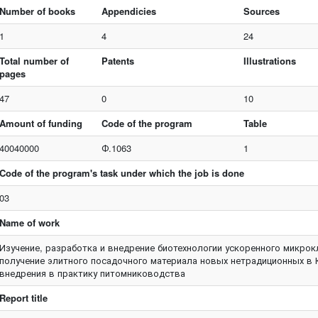
Number of books
Appendicies
Sources
1
4
24
Total number of
Patents
Illustrations
pages
47
0
10
Amount of funding
Code of the program
Table
40040000
Ф.1063
1
Code of the program's task under which the job is done
03
Name of work
Изучение, разработка и внедрение биотехнологии ускоренного микро
получение элитного посадочного материала новых нетрадиционных в 
внедрения в практику питомниководства
Report title