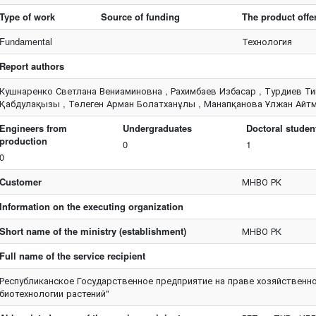
Type of work
Source of funding
The product offe
Fundamental
Технология
Report authors
Кушнаренко Светлана Вениаминовна , Рахимбаев Избасар , Турдиев Ти
Қабдулақызы , Төлеген Арман Болатханұлы , Манапқанова Ұлжан Айт
Engineers from
Undergraduates
Doctoral studen
production
0
1
0
Customer
МНВО РК
Information on the executing organization
Short name of the ministry (establishment)
МНВО РК
Full name of the service recipient
Республиканское Государственное предприятие на праве хозяйственно
биотехнологии растений"