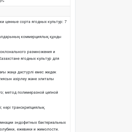
БР»
и ценные сорта ягодных культур: 7
лдарының коммерциялық құнды
роклонального размножения и
Казахстане ягодных культур для
дағы жаңа дәстүрлі емес жидек
иясын әзірлеу және элиталы
ro; метод полимеразной цепной
ері; кері транскрипциялық
инации эндофитных бактериальных
 голубики, ежевики и жимолости.