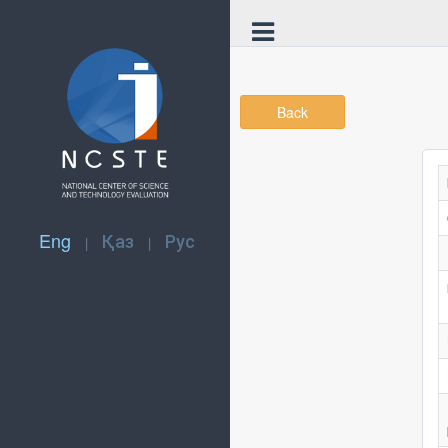
Back
Eng
Қаз
Рус
|
|