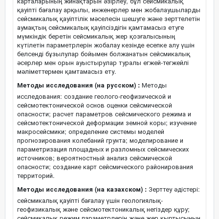
карталарының жинақтарын әзірлеу, бұл сейсмикалық
қауіпті бағалау арқылы, инженерлер мен жобалаушыларды
сейсмикалық қауіптілік мәселесін шешуге және зерттелетін
аумақтың сейсмикалық қауіпсіздігін қамтамасыз етуге
мүмкіндік беретін сейсмикалық жер қозғалысының
күтілетін параметрлерін жобалау кезінде есепке алу үшін
белсенді бұзылулар бойымен болжанатын сейсмикалық
әсерлер мен орын ауыстырулар туралы егжей-тегжейлі
мәліметтермен қамтамасыз ету.
Методы исследования (на русском) :
Методы
исследования: создание геолого-геофизической и
сейсмотектонической основ оценки сейсмической
опасности; расчет параметров сейсмического режима и
сейсмотектонической деформации земной коры; изучение
макросейсмики; определение системы моделей
прогнозирования колебаний грунта; моделирование и
параметризация площадных и разломных сейсмических
источников; вероятностный анализ сейсмической
опасности; создание карт сейсмического районирования
территорий.
Методы исследования (на казахском) :
Зерттеу әдістері:
сейсмикалық қауіпті бағалау үшін геологиялық-
геофизикалық және сейсмотектоникалық негіздер құру;
сейсмикалық режим параметрлерін және жер қыртысының