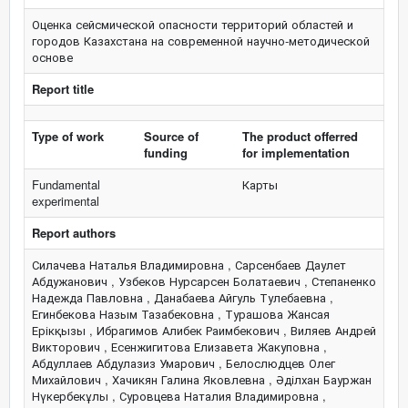
Оценка сейсмической опасности территорий областей и
городов Казахстана на современной научно-методической
основе
Report title
Type of work
Source of
The product offerred
funding
for implementation
Fundamental
Карты
experimental
Report authors
Силачева Наталья Владимировна , Сарсенбаев Даулет Абдужанович , Узбеков Нурсарсен Болатаевич , Степаненко Надежда Павловна , Данабаева Айгуль Тулебаевна , Егинбекова Назым Тазабековна , Турашова Жансая Ерікқызы , Ибрагимов Алибек Раимбекович , Виляев Андрей Викторович , Есенжигитова Елизавета Жакуповна , Абдуллаев Абдулазиз Умарович , Белослюдцев Олег Михайлович , Хачикян Галина Яковлевна , Әділхан Бауржан Нүкербекұлы , Суровцева Наталия Владимировна , Колумбетова Камшат Кудайбергеновна , Кулбекова Шолпан Абдижапбаровна , Курскеев Абдрахман Козлоевич , Серазетдинова Бэлла Зияевна , Кайдаулов Салимжан Мертаевич , Иксан Нұрсұлтан Қайратұлы , Әбдіхалық Марат Сәрсенұлы , Кайдаш Татьяна Михайловна , Бахарева Людмила Тихоновна , Жакупов Нурлан Самратович , Литовченко Ирина Николаевна , Амиров Нурканат Бакытбекович , Фремд Александр Григорьевич , Исагалиева Айгуль Калиевна , Сальменов Еркен Зейнуллаевич , Курилова Ольга Константиновна , Борисов Владимир Николаевич , Нуржумаев Нурым Оразбаевич , Утеулиев Талгат Сыдыкович , Арифулова Ирина Исмаиловна , Катубаева Асел Муратовна , Сайлаубаева Зауреш Аймухановна , Калиева Ляззат Сеитовна , Кудабаева Айя Думановна , Турекулова Кулянда Абиловна , Жанабаева Сауле Батжановна , Алмаханова Сауле Бибатыровна , Кадырханова Назигуль Жунусхановна , Бектурганова Баян Болатовна , Ню Виктория Анатольевна , Мырзагазиева Гульзира Мубараковна , Ельдеева Макпал Сериковна , Джанзаков Руслан Нурмашович , Жунисбеков Тулеген Сергазыевич , Еркинова Акерке Бахытовна , Турабаева Жазира Толеубековна , Сиылканова Акгенже Оришановна , Гаипова Арайлым Бакытқызы , Дюсенова Арайлым Несипбайкызы , Туякова Шарбану Орысбаевна , Савельева Рита Петровна , Абдигазиев Амангали Абдигазиевич , Лютикова Вероника Сергеевна , Жунусова Жадыра Кажымкановна , Досайбекова Самал Кенжебековна , Далебаева Жаныл Абилканкызы , Даурбаева Гульбану Хамитовна , Мыркасимова Ардак Сагыновна , Досымбекова Жансая Багдатовна , Төлеген Мұхиат Қайырғалиқызы , Кусаинов Арман Саинович , Кулбаева Умыт Карымкуловна , Балтабаева Бану Әбдіманапқызы , Уркембаева Айнура Ерлановна , Алипбек Гүлнұр Алипбекқызы , Нартова Татьяна Александровна , Хажиева Алия Хамитовна , Марат Жандос Маратулы , Булгараев Марат Еркебаевич , Омаров Болат Турысжанович