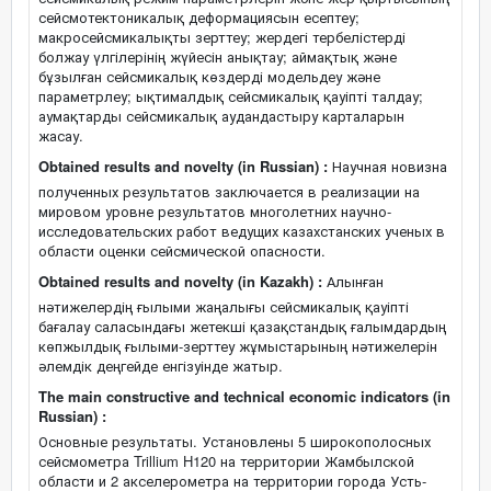
сейсмотектоникалық деформациясын есептеу;
макросейсмикалықты зерттеу; жердегі тербелістерді
болжау үлгілерінің жүйесін анықтау; аймақтық және
бұзылған сейсмикалық көздерді модельдеу және
параметрлеу; ықтималдық сейсмикалық қауіпті талдау;
аумақтарды сейсмикалық аудандастыру карталарын
жасау.
Obtained results and novelty (in Russian) :
Научная новизна
полученных результатов заключается в реализации на
мировом уровне результатов многолетних научно-
исследовательских работ ведущих казахстанских ученых в
области оценки сейсмической опасности.
Obtained results and novelty (in Kazakh) :
Алынған
нәтижелердің ғылыми жаңалығы сейсмикалық қауіпті
бағалау саласындағы жетекші қазақстандық ғалымдардың
көпжылдық ғылыми-зерттеу жұмыстарының нәтижелерін
әлемдік деңгейде енгізуінде жатыр.
The main constructive and technical economic indicators (in
Russian) :
Основные результаты. Установлены 5 широкополосных
сейсмометра Trillium H120 на территории Жамбылской
области и 2 акселерометра на территории города Усть-