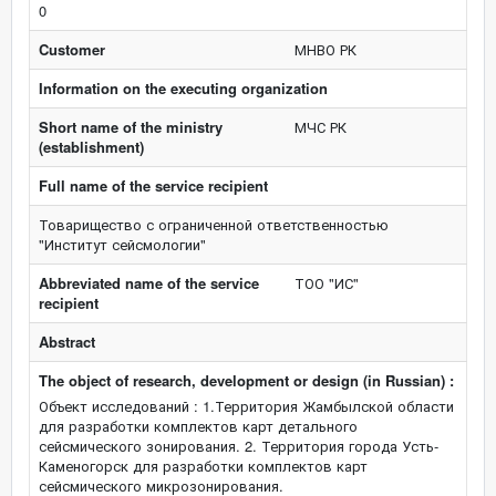
0
Customer
МНВО РК
Information on the executing organization
Short name of the ministry
МЧС РК
(establishment)
Full name of the service recipient
Товарищество с ограниченной ответственностью
"Институт сейсмологии"
Abbreviated name of the service
ТОО "ИС"
recipient
Abstract
The object of research, development or design (in Russian) :
Объект исследований : 1.Территория Жамбылской области
для разработки комплектов карт детального
сейсмического зонирования. 2. Территория города Усть-
Каменогорск для разработки комплектов карт
сейсмического микрозонирования.