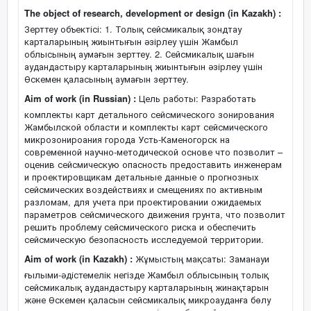
The object of research, development or design (in Kazakh) :
Зерттеу объектісі: 1. Толық сейсмикалық зондтау
карталарының жиынтығын әзірлеу үшін Жамбыл
облысының аумағын зерттеу. 2. Сейсмикалық шағын
аудандастыру карталарының жиынтығын әзірлеу үшін
Өскемен қаласының аумағын зерттеу.
Aim of work (in Russian) :
Цель работы: Разработать
комплекты карт детального сейсмического зонирования
Жамбылской области и комплекты карт сейсмического
микрозонироания города Усть-Каменогорск на
современной научно-методической основе что позволит –
оценив сейсмическую опасность предоставить инженерам
и проектировщикам детальные данные о прогнозных
сейсмических воздействиях и смещениях по активным
разломам, для учета при проектировании ожидаемых
параметров сейсмического движения грунта, что позволит
решить проблему сейсмического риска и обеспечить
сейсмическую безопасность исследуемой территории.
Aim of work (in Kazakh) :
Жұмыстың мақсаты: Заманауи
ғылыми-әдістемелік негізде Жамбыл облысының толық
сейсмикалық аудандастыру карталарының жинақтарын
және Өскемен қаласын сейсмикалық микроауданға бөлу