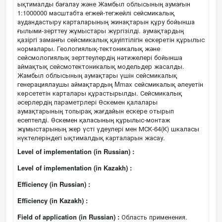
ықтималды бағалау және Жамбыл облысының аумағын
1:1000000 масштабта егжей-тегжейлі сейсмикалық
аудандастыру карталарының жинақтарын құру бойынша
ғылыми-зерттеу жұмыстары жүргізілді. аумақтардың
қазіргі заманғы сейсмикалық қауіптілігін ескеретін құрылыс
нормалары. Геологиялық-тектоникалық және
сейсмологиялық зерттеулердің нәтижелері бойынша
аймақтық сейсмотектоникалық модельдер жасалды.
Жамбыл облысының аумақтары үшін сейсмикалық
генерациялаушы аймақтардың Mmax сейсмикалық әлеуетін
көрсететін карталары құрастырылды. Сейсмикалық
әсерлердің параметрлері Өскемен қалалары
аумақтарының топырақ жағдайын ескере отырып
есептелді. Өскемен қаласының құрылыс-монтаж
жұмыстарының жер үсті үдеулері мен МСК-64(К) шкаласы
нүктелеріндегі ықтималдық карталарын жасау.
Level of implementation (in Russian) :
Level of implementation (in Kazakh) :
Efficiency (in Russian) :
Efficiency (in Kazakh) :
Field of application (in Russian) :
Область применения.