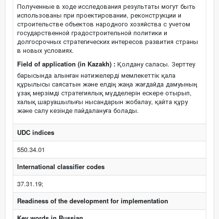
Полученные в ходе исследования результаты могут быть
использованы при проектировании, реконструкции и
строительстве объектов народного хозяйства с учетом
государственной градостроительной политики и
долгосрочных стратегических интересов развития страны
в новых условиях.
Field of application (in Kazakh) :
Қолдану саласы. Зерттеу
барысында алынған нәтижелерді мемлекеттік қала
құрылысы саясатын және елдің жаңа жағдайда дамуының
ұзақ мерзімді стратегиялық мүдделерін ескере отырып,
халық шаруашылығы нысандарын жобалау, қайта құру
және салу кезінде пайдалануға болады.
UDC indices
550.34.01
International classifier codes
37.31.19;
Readiness of the development for implementation
Key words in Russian