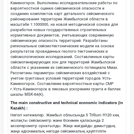
Каменогорск. Выполнены исследовательские работы по
вероятностной оценке сейсмической опасности и
созданию комплектов карт детального сейсмического
районирования территории Жамбылской области в
масштабе 1:1000000, на новой методической основе для
разработки новых государственных строительных
нормативных документов, учитывающих современную
сейсмическую опасность территорий. Разработаны
региональные сейсмотектонические модели на основе
результатов проведенных геолого-тектонических и
сейсмологических исследований. Составленные карты
сейсмогенерирующих зон для территорий Жамбылской
области с указанием их сейсмического потенциала Ммах.
Рассчитаны параметры сейсмических воздействий с
учетом грунтовых условий территорий городов Усть-
Каменогорск. Составление вероятностные карты СМР
г.Усть-Каменогорск в пиковых ускорениях грунта и баллах
шкалы MSK-64(К).
The main constructive and technical economic indicators (in
Kazakh) :
Негізгі нәтижелер. Жамбыл облысында 5 Trillium H120 кең
жолақты сейсмометр және Өскемен қаласында 2
акселерометр орнатылды. Жаңа жағдайды дамытудың
жаңа әдіснамалық негізде сейсмикалық қауіптілігін