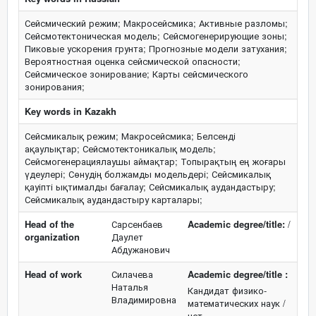
Сейсмический режим; Макросейсмика; Активные разломы;
Сейсмотектоническая модель; Сейсмогенерирующие зоны;
Пиковые ускорения грунта; Прогнозные модели затухания;
Вероятностная оценка сейсмической опасности;
Сейсмическое зонирование; Карты сейсмического
зонирования;
Key words in Kazakh
Сейсмикалық режим; Макросейсмика; Белсенді
ақаулықтар; Сейсмотектоникалық модель;
Сейсмогенерациялаушы аймақтар; Топырақтың ең жоғары
үдеулері; Сөнудің болжамды модельдері; Сейсмикалық
қауіпті ықтималды бағалау; Сейсмикалық аудандастыру;
Сейсмикалық аудандастыру карталары;
Head of the
Сарсенбаев
Academic degree/title:
/
organization
Даулет
Абдужанович
Head of work
Силачева
Academic degree/title :
Наталья
Кандидат физико-
Владимировна
математических наук /
нет