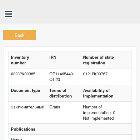
Back
Inventory
IRN
Number of state
number
registration
0223РК00385
OR11465449-
0121РК00767
OT-23
Document type
Terms of
Availability of
distribution
implementation
Заключительный
Gratis
Number of
implementation: 0
Not implemented
Publications
Native