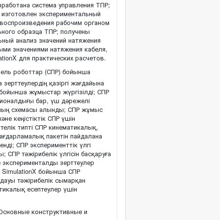
зработана система управления ТПР;
; изготовлен экспериментальный
 воспроизведения рабочим органом
ного образца ТПР; получены
ьный анализ значений натяжения
ными значениями натяжения кабеля,
tionX для практических расчетов.
ель роботтар (СПР) бойынша
 зерттеулердің қазіргі жағдайына
бойынша жұмыстар жүргізілді; СПР
ционалдығы бар, үш дәрежелі
ының схемасы алынды; СПР жұмыс
не кеңістіктік СПР үшін
ктелік типті СПР кинематикалық,
 бағдарламалық пакетін пайдалана
нді; СПР эксперименттік үлгі
; СПР тәжірибелік үлгісін басқаруға
не эксперименталды зерттеулер
. SimulationX бойынша СПР
лдауы тәжірибелік сымарқан
ктикалық есептеулер үшін
Основные конструктивные и