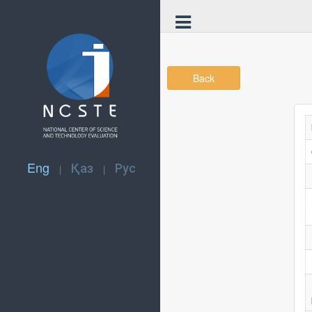
Back
Eng
Қаз
Рус
|
|