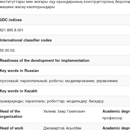
институттары мен жоғары оқу орындарының конструкторлық бюрола
машина жасау кәсіпорындары
UDC indices
621.865.8.001
International classifier codes
55.30.03;
Readiness of the development for implementation
Key words in Russian
тросовый; параллельный; роботы; моделирование; управление;
Key words in Kazakh
сымарқанды; параллель; роботтар; модельдеу; басқару;
Head of the
Уалиев Заир Гахипович
Academic degree
organization
профессор
Head of work
Джомартов Асылбек
Academic degree