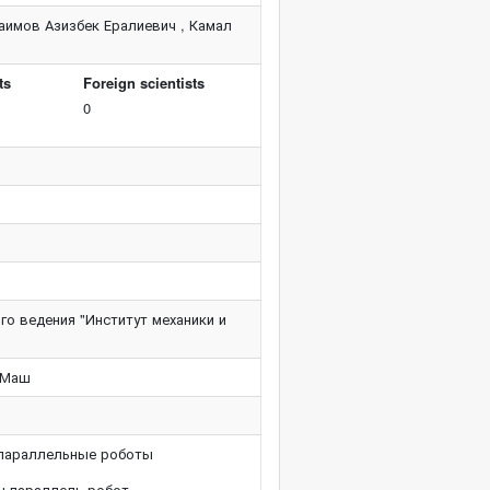
имов Азизбек Ералиевич , Камал
ts
Foreign scientists
0
го ведения "Институт механики и
ММаш
параллельные роботы
 параллель робот