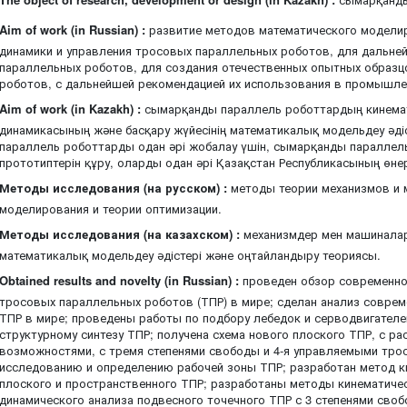
Aim of work (in Russian) :
развитие методов математического моделир
динамики и управления тросовых параллельных роботов, для дальне
параллельных роботов, для создания отечественных опытных образ
роботов, с дальнейшей рекомендацией их использования в промышле
Aim of work (in Kazakh) :
сымарқанды параллель роботтардың кинема
динамикасының және басқару жүйесінің математикалық модельдеу әді
параллель роботтарды одан әрі жобалау үшін, сымарқанды паралле
прототиптерін құру, оларды одан әрі Қазақстан Республикасының өне
Методы исследования (на русском) :
методы теории механизмов и 
моделирования и теории оптимизации.
Методы исследования (на казахском) :
механизмдер мен машиналар
математикалық модельдеу әдістері және оңтайландыру теориясы.
Obtained results and novelty (in Russian) :
проведен обзор современно
тросовых параллельных роботов (ТПР) в мире; сделан анализ соврем
ТПР в мире; проведены работы по подбору лебедок и серводвигател
структурному синтезу ТПР; получена схема нового плоского ТПР, с 
возможностями, с тремя степенями свободы и 4-я управляемыми трос
исследованию и определению рабочей зоны ТПР; разработан метод к
плоского и пространственного ТПР; разработаны методы кинематичес
динамического анализа подвесного точечного ТПР с 3 степенями сво