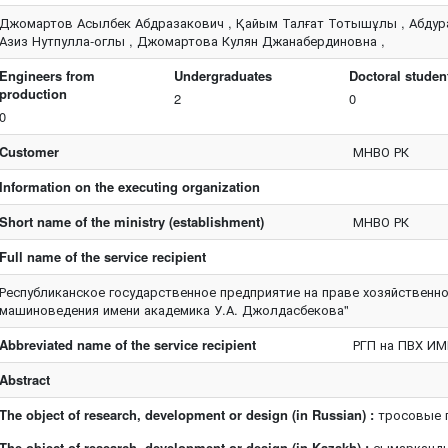
Джомартов Асылбек Абдразакович , Қайым Талғат Тотышұлы , Абдура
Азиз Нутпулла-оглы , Джомартова Кулян Джанабердиновна ,
Engineers from
Undergraduates
Doctoral studen
production
2
0
0
Customer
МНВО РК
Information on the executing organization
Short name of the ministry (establishment)
МНВО РК
Full name of the service recipient
Республиканское государственное предприятие на праве хозяйственно
машиноведения имени академика У.А. Джолдасбекова"
Abbreviated name of the service recipient
РГП на ПВХ И
Abstract
The object of research, development or design (in Russian) :
тросовые 
The object of research, development or design (in Kazakh) :
сымарқанды