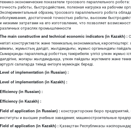
технико-экономические показатели тросового параллельного робота:
точность работы, быстродействие, полезная нагрузка на рабочем орг
Экспериментальный образец тросового параллельного робота облад
обслуживания, достаточной точностью работы, высоким быстродейс
и низкими затратами на его изготовление, что позволяет возможнос
различных отраслях промышленности
The main constructive and technical economic indicators (in Kazakh) :
С
негізгі конструктивтік және техникалық-экономикалық көрсеткіштері:
аймағы, жұмыстың дәлдігі, жылдамдығы, жұмыс органындағы пайдалы
Сымарқанды параллельді роботтың тәжірибелік үлгісі үлкен жұмыс іст
дәлдігіне, жоғары жылдамдыққа, үлкен пайдалы жүктемеге және төмен
әртүрлі салаларда тиімді енгізуге мүмкіндік береді.
Level of implementation (in Russian) :
Level of implementation (in Kazakh) :
Efficiency (in Russian) :
Efficiency (in Kazakh) :
Field of application (in Russian) :
конструкторские бюро предприятий, 
институты и высшие учебные заведения; машиностроительные предпр
Field of application (in Kazakh) :
Қазақстан Республикасы кәсіпорында