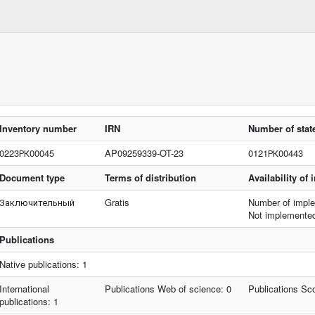
Inventory number
IRN
Number of state
0223РК00045
AP09259339-OT-23
0121РК00443
Document type
Terms of distribution
Availability of
Заключительный
Gratis
Number of imple
Not implemente
Publications
Native publications: 1
International
Publications Web of science: 0
Publications Sc
publications: 1