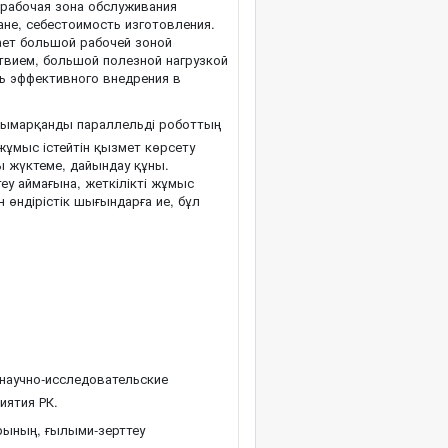
 рабочая зона обслуживания
ане, себестоимость изготовления.
ает большой рабочей зоной
твием, большой полезной нагрузкой
ть эффективного внедрения в
ымарқанды параллельді роботтың
 жұмыс істейтін қызмет көрсету
 жүктеме, дайындау құны.
еу аймағына, жеткілікті жұмыс
 өндірістік шығындарға ие, бұл
научно-исследовательские
иятия РК.
рының, ғылыми-зерттеу