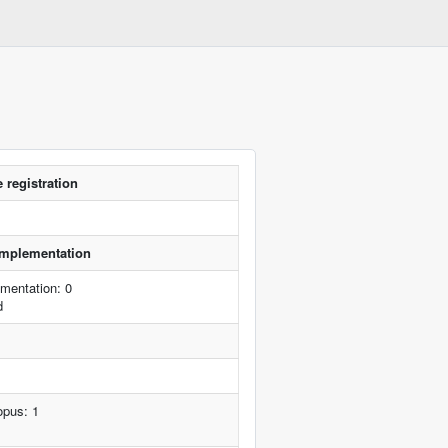
 registration
 implementation
mentation: 0
d
opus: 1