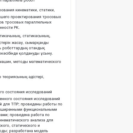
ования кинематики, статики,
йшего проектирования тросовых
цов тросовых параллельных
нности РК.
тикачының, статикасының,
стерін жасау, сымарқанды
ль роботтардың отандық
ркәсібінде қолдануды ұсыну.
машин, методы математического
 теориясының әдістері,
го состояния исследований
енного состояния исследований
ей для ТПР; проведены работы по
расширенными функциональными
ами; проведена работа по
инематического анализа для
кого, статического и
боды; разработана модель