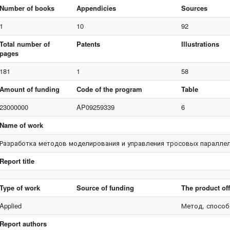
Number of books
Appendicies
Sources
1
10
92
Total number of
Patents
Illustrations
pages
181
1
58
Amount of funding
Code of the program
Table
23000000
AP09259339
6
Name of work
Разработка методов моделирования и управления тросовых паралле
Report title
Type of work
Source of funding
The product of
Applied
Метод, способ
Report authors