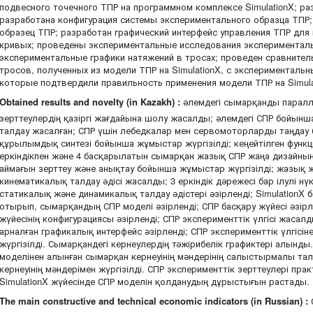
подвесного точечного ТПР на программном комплексе SimulationX; ра
разработана конфигурация системы экспериментального образца ТПР
образец ТПР; разработан графический интерфейс управления ТПР для
кривых; проведены экспериментальные исследования эксперименталь
экспериментальные графики натяжений в тросах; проведен сравнител
тросов, полученных из модели ТПР на SimulationX, с эксперименталь
которые подтвердили правильность применения модели ТПР на Simula
Obtained results and novelty (in Kazakh) :
әлемдегі сымарқанды паралл
зерттеулердің қазіргі жағдайына шолу жасалды; әлемдегі СПР бойынша
талдау жасалған; СПР үшін лебедкалар мен сервомоторларды таңдау 
құрылымдық синтезі бойынша жұмыстар жүргізілді; кеңейтілген функ
еркіндікпен және 4 басқарылатын сымарқан жазық СПР жаңа дизайн
аймағын зерттеу және анықтау бойынша жұмыстар жүргізілді; жазық жә
кинематикалық талдау әдісі жасалды; 3 еркіндік дәрежесі бар ілулі нү
статикалық және динамикалық талдау әдістері әзірленді; SimulationX
отырып, сымарқандың СПР моделі әзірленді; СПР басқару жүйесі әзірле
жүйесінің конфигурациясы әзірленді; СПР эксперименттік үлгісі жасалды
арналған графикалық интерфейс әзірленді; СПР эксперименттік үлгісі
жүргізілді. Сымарқандегі кернеулердің тәжірибелік графиктері алынды
моделінен алынған сымарқан кернеуінің мәндерінің салыстырмалы та
кернеуінің мәндерімен жүргізілді. СПР эксперименттік зерттеулері пра
SimulationX жүйесінде СПР моделін қолданудың дұрыстығын растады.
The main constructive and technical economic indicators (in Russian) :